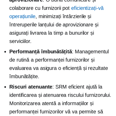
colaborare cu furnizorii pot
eficientizați-vă
operațiunile
, minimizați întârzierile și
întreruperile lanțului de aprovizionare și
asigurați livrarea la timp a bunurilor și
serviciilor.
Performanță îmbunătățită
: Managementul
de rutină a performanței furnizorilor și
evaluarea va asigura o eficiență și rezultate
îmbunătățite.
Riscuri atenuante
: SRM eficient ajută la
identificarea și atenuarea riscului furnizorului.
Monitorizarea atentă a informațiilor și
performanței furnizorilor vă va permite să