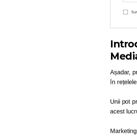
Sun
Intro
Medi
Așadar, p
în rețelel
Unii pot p
acest luc
Marketingu