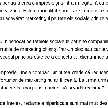
 pentru a crea o impresie și a intra în legătură cu cl
 acea zonă. Este o modalitate prin care companiile p
 cu adevărat marketingul pe rețelele sociale prin rel
l hiperlocal pe rețelele sociale le permite companiil
rturile de marketing chiar și într-un bloc sau cartier.
scopul principal este de a conecta cu clienții imediat
impresie, unele companii ar putea crede că reduce
forturilor de marketing nu ar fi ideală. La urma urme
 afacere ca mai puțini oameni să-și vadă reclama?
de înțeles, reclamele hiperlocale sunt mai mult des