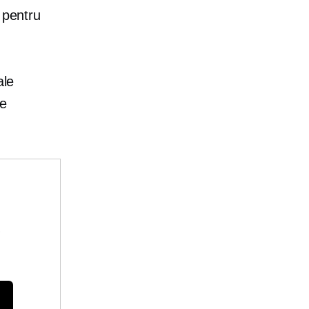
 pentru
ale
ne
e