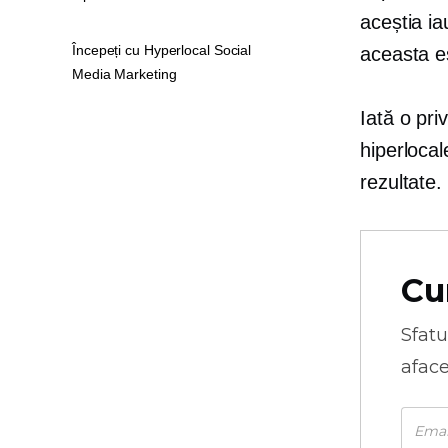
aceștia ia
Începeți cu Hyperlocal Social
aceasta es
Media Marketing
Iată o pri
hiperlocal
rezultate.
Cu
Sfatu
aface