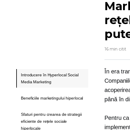
Mark
rețe
pute
16 min citit
În era tra
Introducere în Hyperlocal Social
Companiil
Media Marketing
acoperir
Beneficiile marketingului hiperlocal
până în di
Sfaturi pentru crearea de strategii
Pentru ca 
eficiente de rețele sociale
implemen
hiperlocale