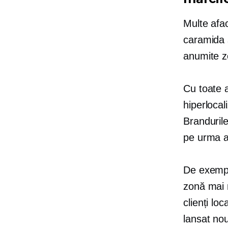
Multe afac
caramida 
anumite z
Cu toate 
hiperlocal
Brandurile
pe urma a
De exempl
zonă mai m
clienți lo
lansat nou