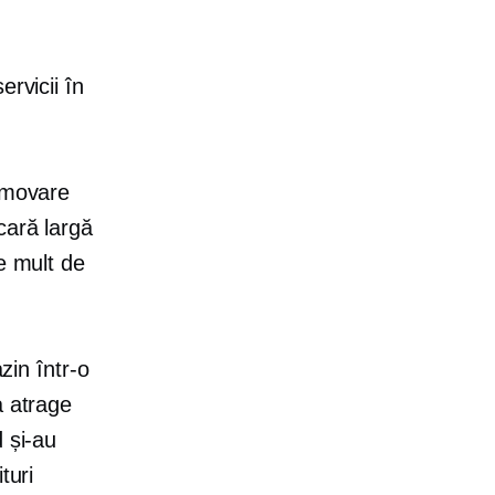
ervicii în
.
romovare
cară largă
e mult de
in într-o
a atrage
 și-au
turi