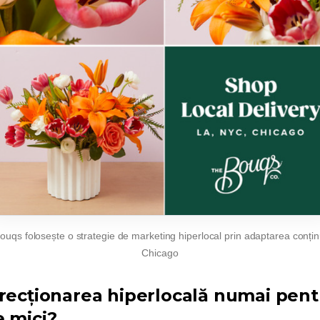
qs folosește o strategie de marketing hiperlocal prin adaptarea conțin
Chicago
irecționarea hiperlocală numai pent
e mici?