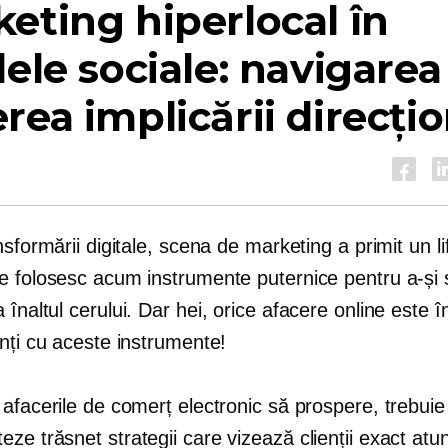
eting hiperlocal în
lele sociale: navigarea
rea implicării direcți
nsformării digitale, scena de marketing a primit un lif
e folosesc acum instrumente puternice pentru a-și 
ea
înaltul cerului.
Dar hei, orice afacere online este 
nți cu aceste instrumente!
afacerile de comerț electronic să prospere, trebuie
teze
trăsnet
strategii care vizează clienții exact atu