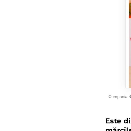
Compania Bou
Este d
mărcil