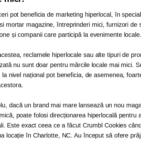
eri pot beneficia de marketing hiperlocal, în special
si mortar
magazine, întreprinderi mici, furnizori de s
one și companii care participă la evenimente locale
acestea, reclamele hiperlocale sau alte tipuri de p
izată nu sunt doar pentru mărcile locale mai mici.
S
 la nivel național pot beneficia, de asemenea, foart
cestora.
u, dacă un brand mai mare lansează un nou magaz
ică, poate folosi direcționarea hiperlocală pentru 
cali. Este exact ceea ce a făcut Crumbl Cookies când
a locație în Charlotte, NC. Au început să ofere prăji