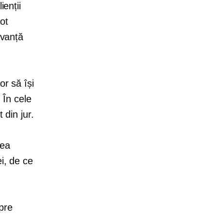
ienții
ot
evanță
or să își
 În cele
 din jur.
rea
i, de ce
pre