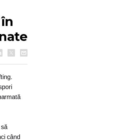
 în
onate
ting.
spori
înarmată
 să
nci când