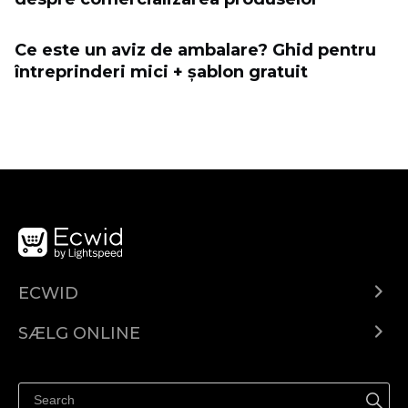
Ce este un aviz de ambalare? Ghid pentru
întreprinderi mici + șablon gratuit
ECWID
Ecwid.com
SÆLG ONLINE
Pris
Sælg overalt
Hjælpecenter
Sælg på Facebook