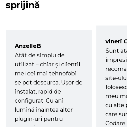
sprijină
vineri 
AnzelleB
Sunt at
Atât de simplu de
impresi
utilizat – chiar și clienții
recoman
mei cei mai tehnofobi
site-ul
se pot descurca. Ușor de
foloses
instalat, rapid de
meu ma
configurat. Cu ani
cu alte
lumină înaintea altor
care su
plugin-uri pentru
Codare 