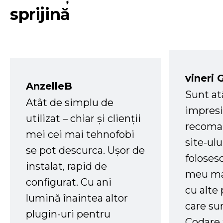
sprijină
vineri 
AnzelleB
Sunt at
Atât de simplu de
impresi
utilizat – chiar și clienții
recoman
mei cei mai tehnofobi
site-ul
se pot descurca. Ușor de
foloses
instalat, rapid de
meu ma
configurat. Cu ani
cu alte
lumină înaintea altor
care su
plugin-uri pentru
Codare 