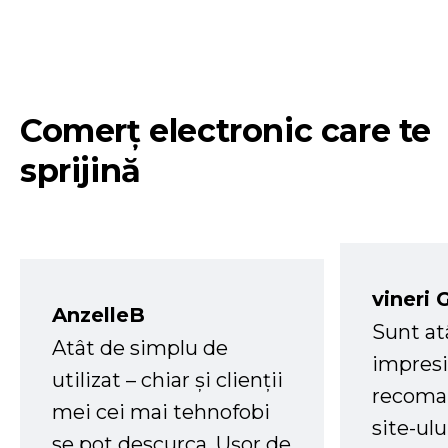
Comerț electronic care te
sprijină
vineri 
AnzelleB
Sunt at
Atât de simplu de
impresi
utilizat – chiar și clienții
recoman
mei cei mai tehnofobi
site-ul
se pot descurca. Ușor de