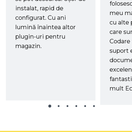
foloses
instalat, rapid de
meu ma
configurat. Cu ani
cu alte
lumină înaintea altor
care su
plugin-uri pentru
Codare 
magazin.
suport 
docume
excelen
fantast
mult Ec