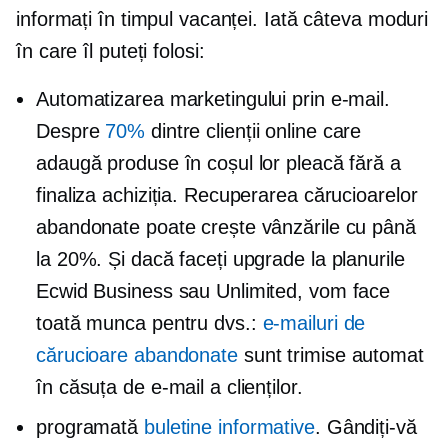
informați în timpul vacanței. Iată câteva moduri
în care îl puteți folosi:
Automatizarea marketingului prin e-mail.
Despre
70%
dintre clienții online care
adaugă produse în coșul lor pleacă fără a
finaliza achiziția. Recuperarea cărucioarelor
abandonate poate crește vânzările cu până
la 20%. Și dacă faceți upgrade la planurile
Ecwid Business sau Unlimited, vom face
toată munca pentru dvs.:
e-mailuri de
cărucioare abandonate
sunt trimise automat
în căsuța de e-mail a clienților.
programată
buletine informative
. Gândiți-vă