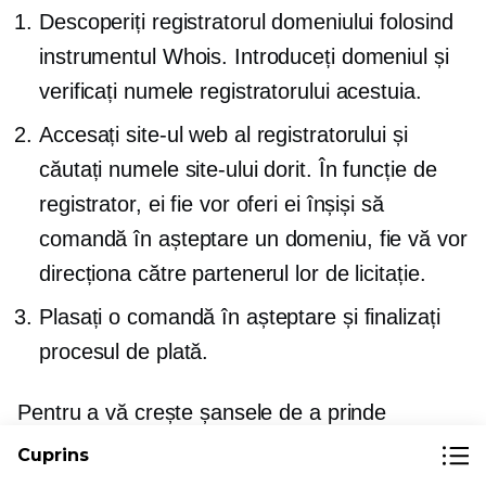
Descoperiți registratorul domeniului folosind
instrumentul Whois. Introduceți domeniul și
verificați numele registratorului acestuia.
Accesați site-ul web al registratorului și
căutați numele site-ului dorit. În funcție de
registrator, ei fie vor oferi ei înșiși să
comandă în așteptare un domeniu, fie vă vor
direcționa către partenerul lor de licitație.
Plasați o comandă în așteptare și finalizați
procesul de plată.
Pentru a vă crește șansele de a prinde
numele, puteți plasa o comandă în așteptare
Cuprins
pentru mai multe servicii de capturare.