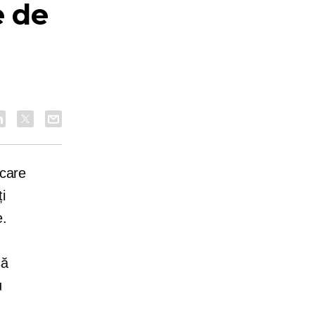
 de
 care
i
e.
să
u