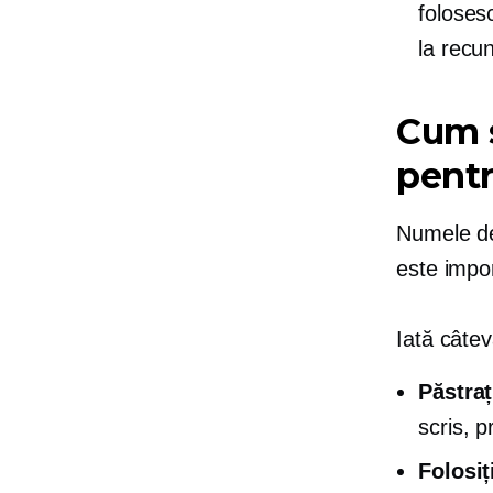
foloses
la recu
Cum 
pentr
Numele de 
este impor
Iată câte
Păstraț
scris, p
Folosiț