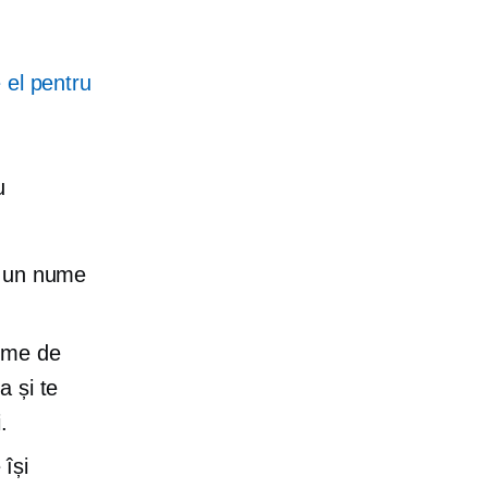
 el pentru
u
c un nume
ume de
a și te
.
își