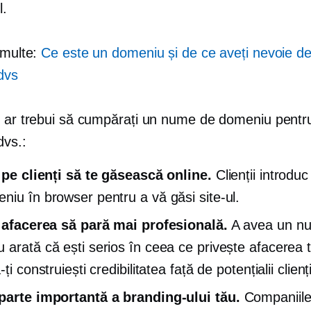
l.
 multe:
Ce este un domeniu și de ce aveți nevoie de
dvs
e ar trebui să cumpărați un nume de domeniu pentr
dvs.:
ă pe clienți să te găsească online.
Clienții introdu
niu în browser pentru a vă găsi site-ul.
e afacerea să pară mai profesională.
A avea un n
 arată că ești serios în ceea ce privește afacerea t
-ți construiești credibilitatea față de potențialii clienți
parte importantă a branding-ului tău.
Companiile 