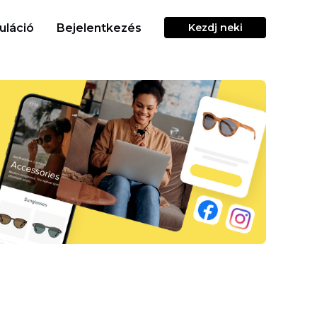
uláció
Bejelentkezés
Kezdj neki