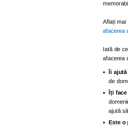
memorabi
Aflați mai
afacerea 
Iată de c
afacerea 
Îi ajut
de dome
Îți fac
domeniu
ajută să
Este o 