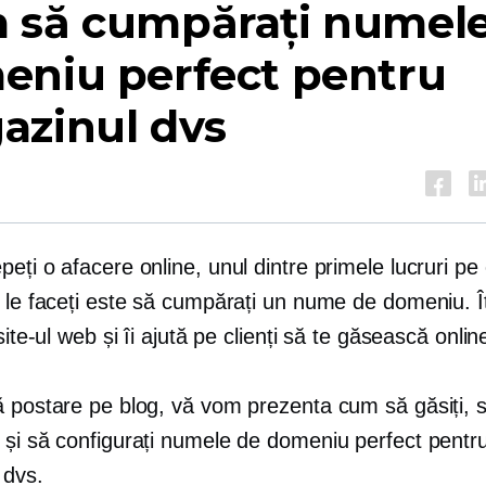
 să cumpărați numele
eniu perfect pentru
azinul dvs
eți o afacere online, unul dintre primele lucruri pe
 le faceți este să cumpărați un nume de domeniu. Îț
 site-ul web și îi ajută pe clienți să te găsească onlin
ă postare pe blog, vă vom prezenta cum să găsiți, 
 și să configurați numele de domeniu perfect pentr
 dvs.