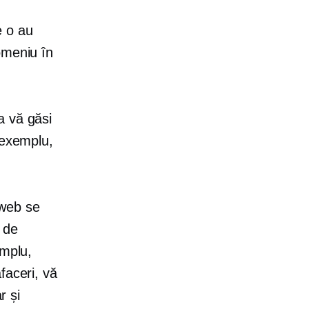
e o au
omeniu în
a vă găsi
 exemplu,
 web se
 de
emplu,
faceri, vă
r și