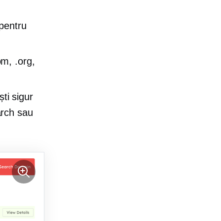
pentru
om, .org,
ti sigur
arch sau