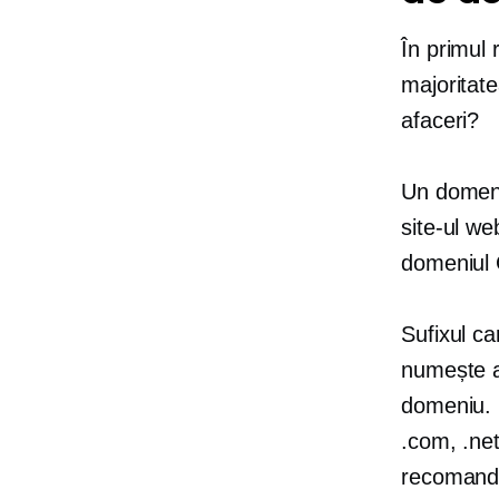
În primul
majoritat
afaceri?
Un domeni
site-ul we
domeniul 
Sufixul c
numește
domeniu. E
.com, .net
recomandă