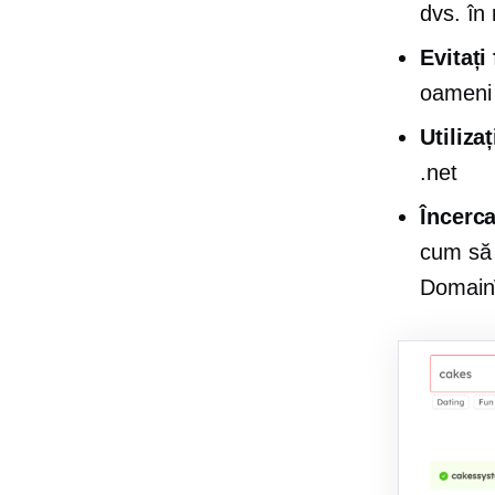
dvs. în 
Evitați
oameni 
Utiliza
.net
Încerc
cum să 
Domain