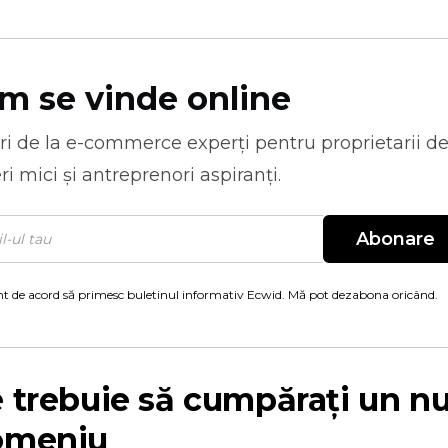
m se vinde online
ri de la
e-commerce
experți pentru proprietarii d
ri mici și antreprenori aspiranți.
Abonare
t de acord să primesc buletinul informativ Ecwid. Mă pot dezabona oricând.
 trebuie să cumpărați un 
omeniu