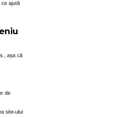
 ce ajută
eniu
s., așa că
or de
a site-ului