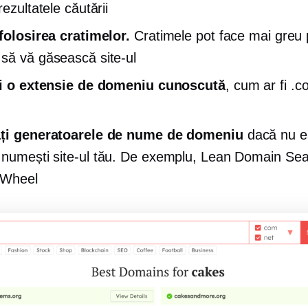
rezultatele căutării
 folosirea cratimelor.
Cratimele pot face mai greu 
să vă găsească site-ul
ți o extensie de domeniu cunoscută
, cum ar fi .c
ați generatoarele de nume de domeniu
dacă nu eș
numești site-ul tău. De exemplu, Lean Domain Se
Wheel