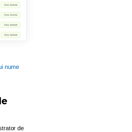
nui nume
de
strator de