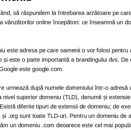
 rând, să răspundem la întrebarea arzătoare pe car
ea vânzătorilor online începători: ce înseamnă un d
u este adresa pe care oamenii o vor folosi pentru 
b și este o parte importantă a brandingului dvs. De
Google este google.com.
are urmează după numele domeniului într-o adresă
 a
nivel superior
domeniu (TLD), denumit și extensie
xistă diferite tipuri de extensii de domeniu; de ex
 și .org sunt toate TLD-uri. Pentru un domeniu de a
m un domeniu .com deoarece este cel mai popula