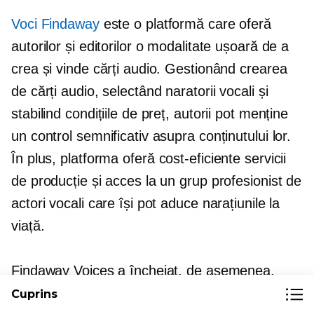
Voci Findaway
este o platformă care oferă
autorilor și editorilor o modalitate ușoară de a
crea și vinde cărți audio. Gestionând crearea
de cărți audio, selectând naratorii vocali și
stabilind condițiile de preț, autorii pot menține
un control semnificativ asupra conținutului lor.
În plus, platforma oferă
cost-eficiente
servicii
de producție și acces la un grup profesionist de
actori vocali care își pot aduce narațiunile la
viață.
Findaway Voices a încheiat, de asemenea,
parteneriate cu peste 40 de comercianți de
Cuprins