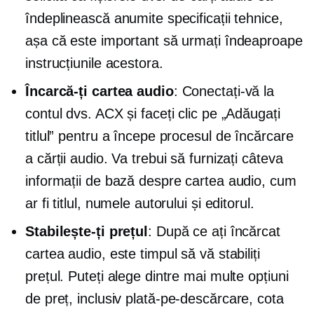
îndeplinească anumite specificații tehnice,
așa că este important să urmați îndeaproape
instrucțiunile acestora.
Încarcă-ți cartea audio
: Conectați-vă la
contul dvs. ACX și faceți clic pe „Adăugați
titlul” pentru a începe procesul de încărcare
a cărții audio. Va trebui să furnizați câteva
informații de bază despre cartea audio, cum
ar fi titlul, numele autorului și editorul.
Stabilește-ți prețul
: După ce ați încărcat
cartea audio, este timpul să vă stabiliți
prețul. Puteți alege dintre mai multe opțiuni
de preț, inclusiv
plată-pe-descărcare,
cota