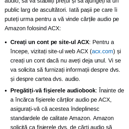
audio, să vă stabiliți prețul și să ajungeți la un
public larg de ascultători. Iată pașii pe care îi
puteți urma pentru a vă vinde cărțile audio pe
Amazon folosind ACX:
Creați un cont pe site-ul ACX
: Pentru a
începe, vizitați site-ul web ACX (
acx.com
) și
creați un cont dacă nu aveți deja unul. Vi se
va solicita să furnizați informații despre dvs.
și despre cartea dvs. audio.
Pregătiți-vă fișierele audiobook
: Înainte de
a încărca fișierele cărților audio pe ACX,
asigurați-vă că acestea îndeplinesc
standardele de calitate Amazon. Amazon
solicită ca fișierele dvs. de cărți audio să