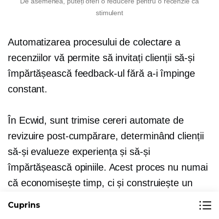
De asemenea, puteți oferi o reducere pentru o recenzie ca
stimulent
Automatizarea procesului de colectare a
recenziilor vă permite să invitați clienții să-și
împărtășească feedback-ul fără a-i împinge
constant.
În Ecwid, sunt trimise cereri automate de
revizuire
post-cumpărare,
determinând clienții
să-și evalueze experiența și să-și
împărtășească opiniile. Acest proces nu numai
că economisește timp, ci și construiește un
depozit de mărturii care pot influența viitorii
Cuprins
cumpărători.