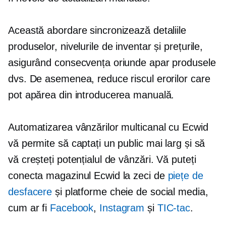
Această abordare sincronizează detaliile
produselor, nivelurile de inventar și prețurile,
asigurând consecvența oriunde apar produsele
dvs. De asemenea, reduce riscul erorilor care
pot apărea din introducerea manuală.
Automatizarea vânzărilor multicanal cu Ecwid
vă permite să captați un public mai larg și să
vă creșteți potențialul de vânzări. Vă puteți
conecta magazinul Ecwid la zeci de
piețe de
desfacere
și platforme cheie de social media,
cum ar fi
Facebook
,
Instagram
și
TIC-tac
.