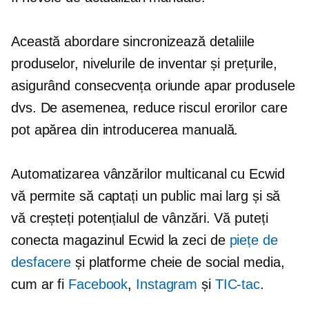
Această abordare sincronizează detaliile
produselor, nivelurile de inventar și prețurile,
asigurând consecvența oriunde apar produsele
dvs. De asemenea, reduce riscul erorilor care
pot apărea din introducerea manuală.
Automatizarea vânzărilor multicanal cu Ecwid
vă permite să captați un public mai larg și să
vă creșteți potențialul de vânzări. Vă puteți
conecta magazinul Ecwid la zeci de
piețe de
desfacere
și platforme cheie de social media,
cum ar fi
Facebook
,
Instagram
și
TIC-tac
.