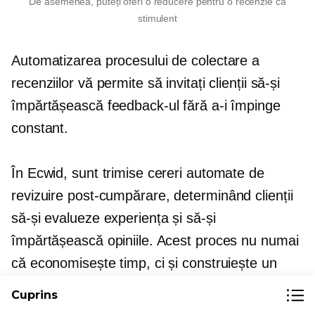
De asemenea, puteți oferi o reducere pentru o recenzie ca
stimulent
Automatizarea procesului de colectare a
recenziilor vă permite să invitați clienții să-și
împărtășească feedback-ul fără a-i împinge
constant.
În Ecwid, sunt trimise cereri automate de
revizuire
post-cumpărare,
determinând clienții
să-și evalueze experiența și să-și
împărtășească opiniile. Acest proces nu numai
că economisește timp, ci și construiește un
depozit de mărturii care pot influența viitorii
Cuprins
cumpărători.