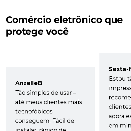
Comércio eletrônico que
protege você
Sexta-f
Estou t
AnzelleB
impres
Tão simples de usar –
recome
até meus clientes mais
cliente
tecnofóbicos
agora e
conseguem. Fácil de
em minh
instalar, rápido de