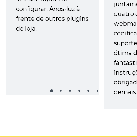
juntam
configurar. Anos-luz à
quatro 
frente de outros plugins
webmas
de loja.
codific
suporte 
ótima 
fantást
instruç
obrigad
demais