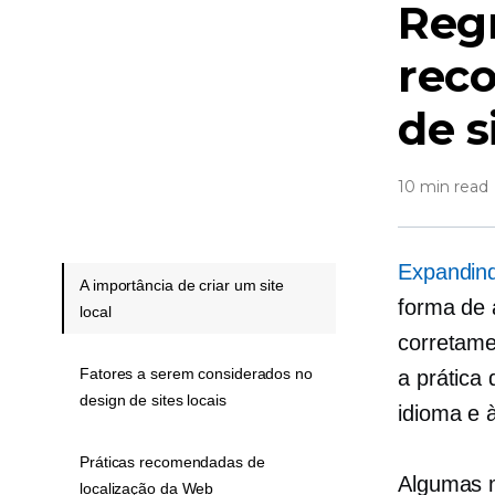
Regr
rec
de s
10 min read
Expandind
A importância de criar um site
forma de 
local
corretamen
Fatores a serem considerados no
a prática
design de sites locais
idioma e 
Práticas recomendadas de
Algumas m
localização da Web