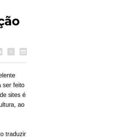
ção
elente
ser feito
de sites é
ultura, ao
 traduzir