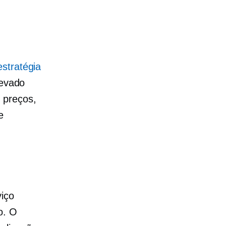
estratégia
levado
 preços,
e
iço
o. O