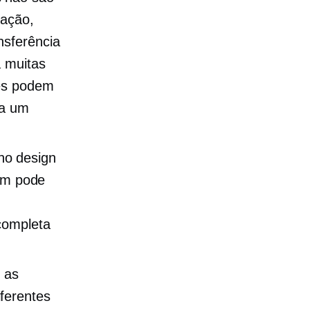
zação,
nsferência
á muitas
ses podem
 a um
no design
gem pode
completa
 as
ferentes