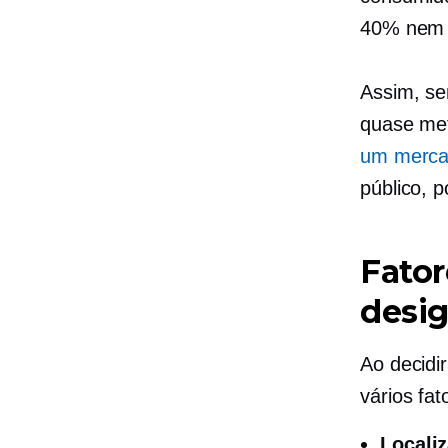
40% nem 
Assim, se
quase met
um mercad
público, 
Fator
desig
Ao decidir
vários fat
Locali