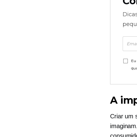
Co
Dica
pequ
Eu 
qu
A imp
Criar um 
imaginam
consumido