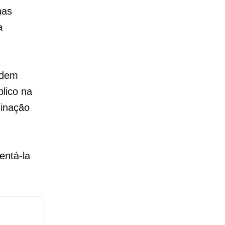
nas
a
odem
lico na
minação
entá-la