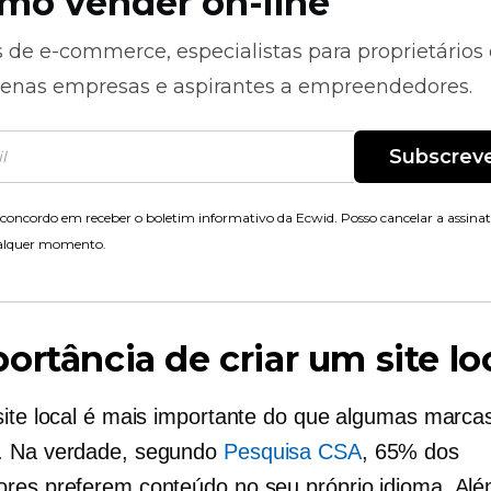
mo vender on-line
s de
e-commerce,
especialistas para proprietários
enas empresas e aspirantes a empreendedores.
Subscrev
concordo em receber o boletim informativo da Ecwid. Posso cancelar a assina
alquer momento.
ortância de criar um site lo
site local é mais importante do que algumas marca
. Na verdade, segundo
Pesquisa CSA
, 65% dos
res preferem conteúdo no seu próprio idioma. Alé