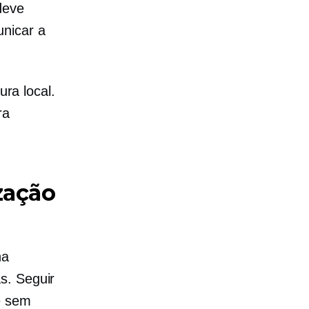
deve
unicar a
ura local.
ra
zação
na
s. Seguir
e sem