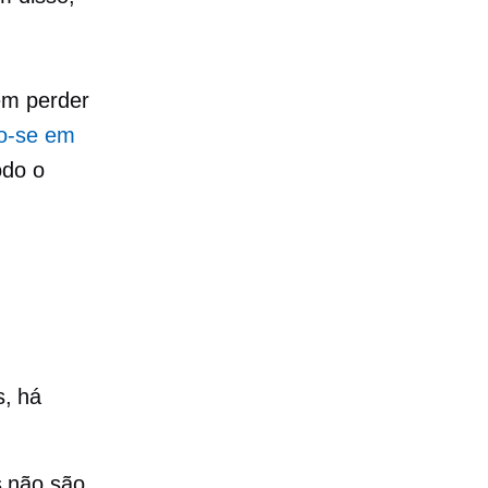
em perder
o-se em
odo o
s, há
s não são