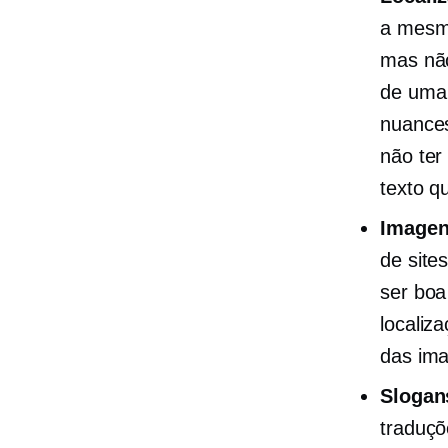
a mesma
mas não
de uma 
nuances
não ter
texto q
Image
de site
ser boa
localiz
das im
Slogan
traduçõ