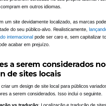
compram em outros idiomas.
m um site devidamente localizado, as marcas pod
ade do seu público-alvo. Realisticamente,
lançand
o internacional
pode ser caro e, sem capitalizar t
pode acabar em prejuízo.
es a serem considerados no
n de sites locais
 criar um design de site local para públicos variado
ores a serem considerados. Isso inclui o seguinte.
zação vs tradução
: Localização e tradução de site