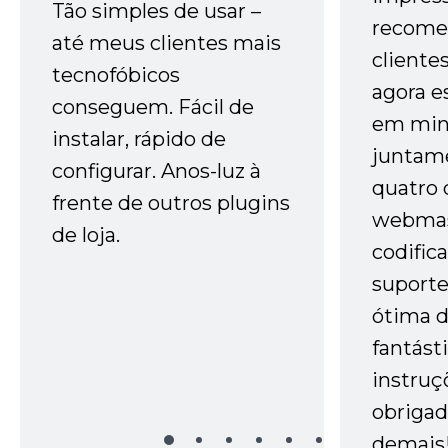
Tão simples de usar –
recome
até meus clientes mais
cliente
tecnofóbicos
agora e
conseguem. Fácil de
em minh
instalar, rápido de
juntam
configurar. Anos-luz à
quatro 
frente de outros plugins
webmas
de loja.
codific
suporte 
ótima 
fantást
instruç
obrigad
demais