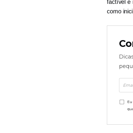
factível e
como inici
Co
Dica
pequ
Eu 
qu