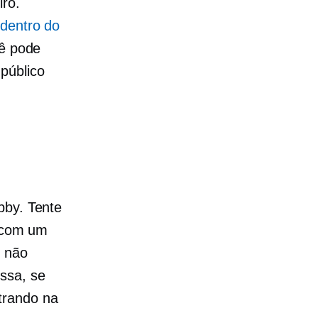
iro.
dentro do
cê pode
público
bby. Tente
s com um
ê não
ssa, se
trando na