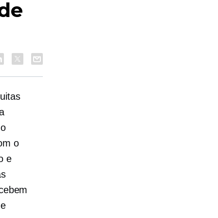
 de
uitas
a
 o
Com o
o e
as
recebem
de