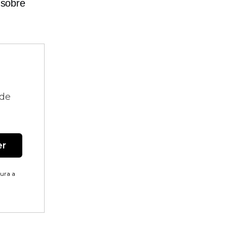
 sobre
 de
er
tura a