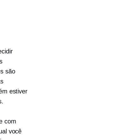
cidir
s
os são
as
ém estiver
s.
 e com
ual você