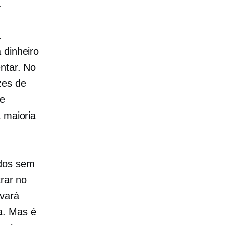
.
a
 dinheiro
ntar. No
zes de
de
 maioria
ados sem
trar no
evará
a. Mas é