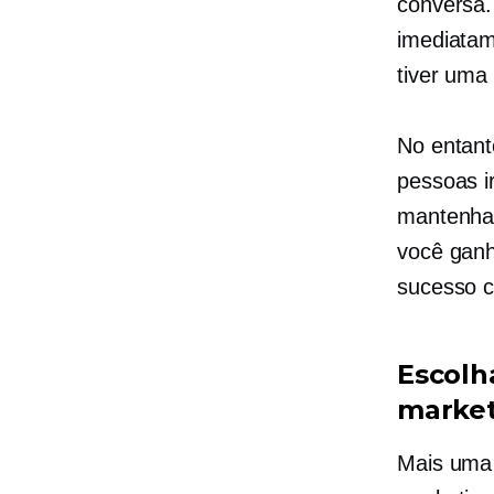
conversa. 
imediatam
tiver uma
No entant
pessoas i
mantenha
você ganh
sucesso c
Escolh
market
Mais uma 