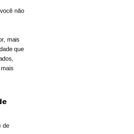
 você não
or, mais
idade que
ados,
 mais
de
) de