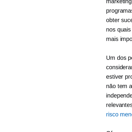
marketing
programas
obter suc
nos quais
mais impo
Um dos pe
considera
estiver p
não tem a
independe
relevante
risco men