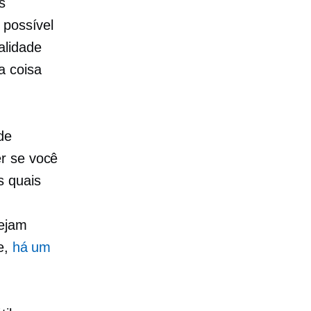
s
 possível
alidade
a coisa
de
er se você
s quais
sejam
e,
há um