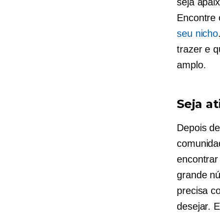
seja apai
Encontre 
seu nicho
trazer e 
amplo.
Seja a
Depois de
comunidad
encontrar
grande nú
precisa c
desejar. 