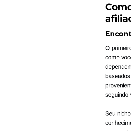
Como
afili
Encont
O primeir
como você
dependem 
baseados 
provenien
seguindo 
Seu nicho
conhecime