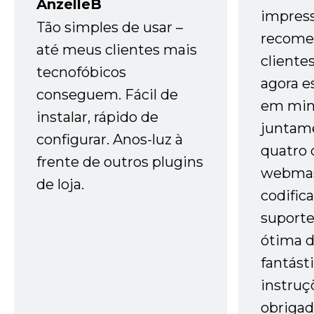
AnzelleB
impres
Tão simples de usar –
recome
até meus clientes mais
cliente
tecnofóbicos
agora e
conseguem. Fácil de
em minh
instalar, rápido de
juntam
configurar. Anos-luz à
quatro 
frente de outros plugins
webmas
de loja.
codific
suporte 
ótima 
fantást
instruç
obrigad