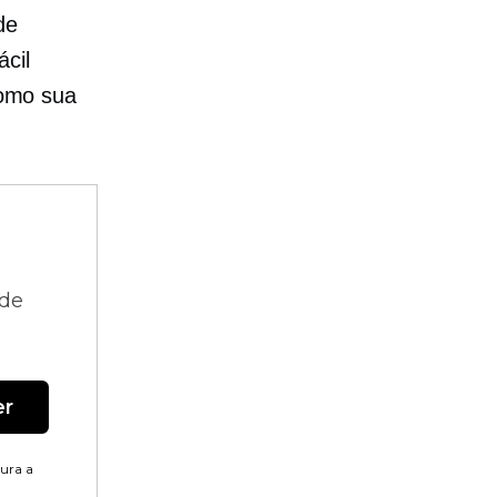
de
cil
omo sua
 de
er
tura a