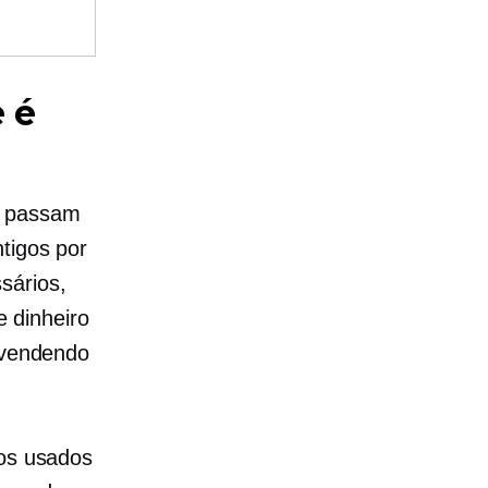
e é
a passam
tigos por
sários,
 dinheiro
e vendendo
cos usados