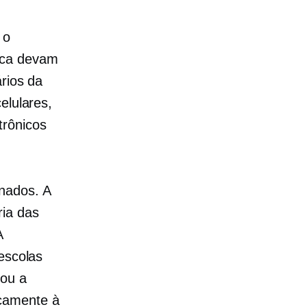
 o
nca devam
rios da
elulares,
trônicos
nados. A
ria das
A
escolas
dou a
icamente à