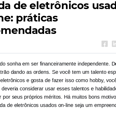
a de eletrônicos usado
ne: práticas
omendadas
o sonha em ser financeiramente independente. D
atrão dando as ordens. Se você tem um talento esp
 eletrônicos e gosta de fazer isso como hobby, voc
 deveria considerar usar esses talentos e habilida
r por seus próprios méritos. Há muitos bons motiv
da de eletrônicos usados ​​on-line seja um empree