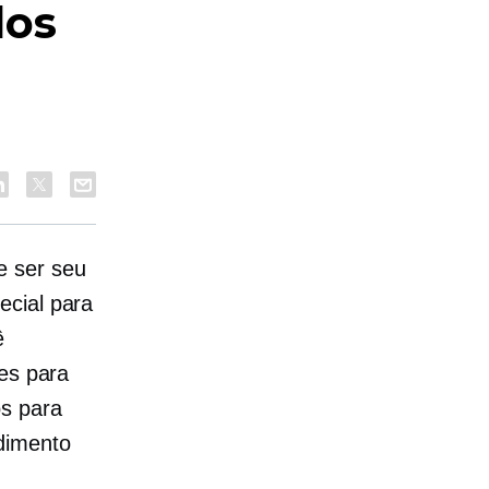
s ​​
e ser seu
ecial para
ê
des para
os para
ndimento