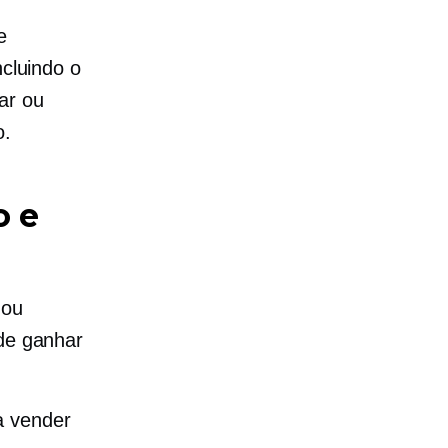
e
ncluindo o
ar ou
o.
o e
 ou
 de ganhar
a vender