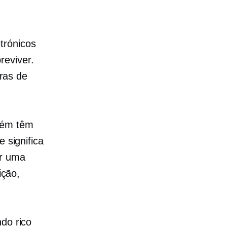
trónicos
reviver.
ras de
bém têm
 significa
ar uma
ição,
do rico