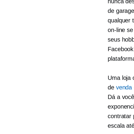
​​nunca d
de garage
qualquer 
on-line s
seus hobb
Facebook 
plataform
Uma loja 
de
venda 
Dá a você
exponenci
contratar
escala at