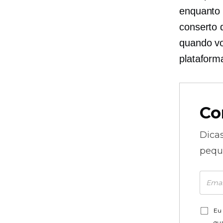
enquanto 
conserto 
quando v
plataform
Co
Dica
pequ
Eu 
qu