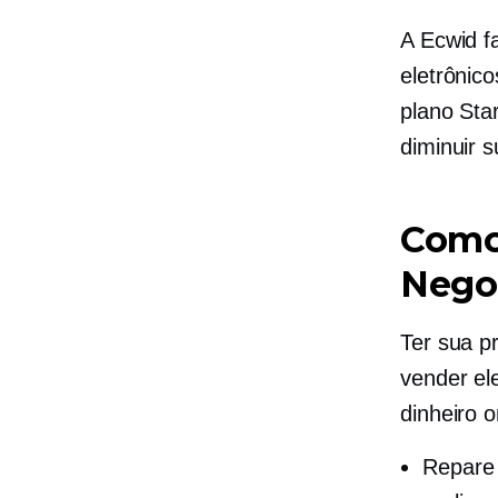
A Ecwid fa
eletrônico
plano Sta
diminuir 
Como
Negoc
Ter sua p
vender el
dinheiro o
Repare 