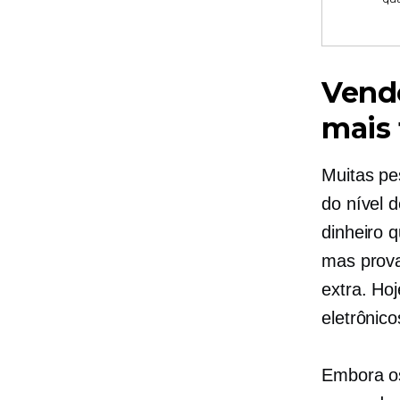
Vende
mais 
Muitas pe
do nível 
dinheiro 
mas prova
extra. Ho
eletrônico
Embora os