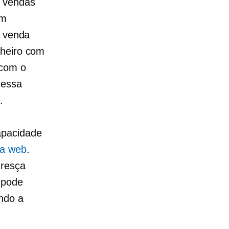
e vendas
om
e venda
nheiro com
 com o
nessa
.
apacidade
da web
.
cresça
 pode
ando a