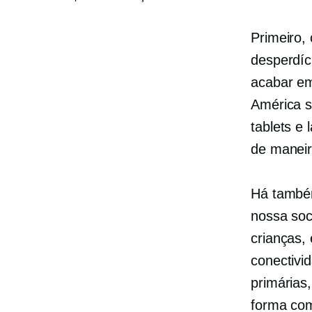
Primeiro, 
desperdíc
acabar em
América s
tablets e
de manei
Há também
nossa soc
crianças,
conectivi
primárias
forma com