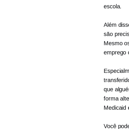
escola.
Além diss
são preci
Mesmo os
emprego o
Especialm
transferid
que algué
forma alte
Medicaid 
Você pode