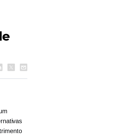
de
 um
rnativas
trimento