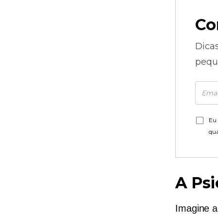
Co
Dica
pequ
Eu 
qu
A Psi
Imagine a