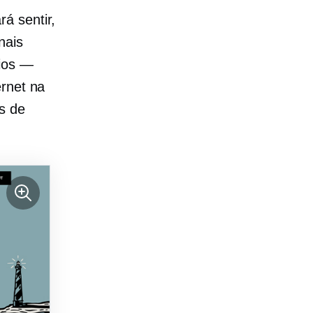
á sentir,
nais
cios —
ernet na
s de