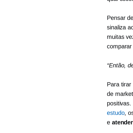
Pensar de
sinaliza 
muitas ve
comparar 
“Então, d
Para tirar
de market
positivas
estudo
, o
e
atenden