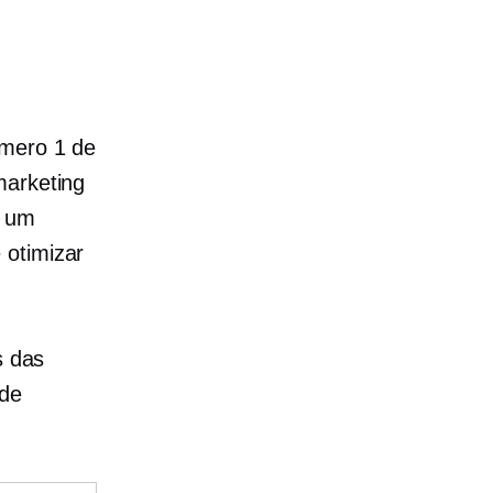
úmero 1 de
marketing
r um
 otimizar
s das
 de