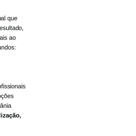
al que
esultado,
ais ao
undos:
fissionais
oções
ânia
ização,