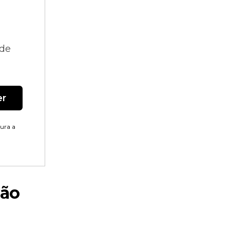
 de
er
tura a
são