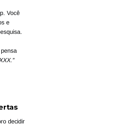
op. Você
os e
esquisa.
 pensa
 XXX.”
ertas
ro decidir