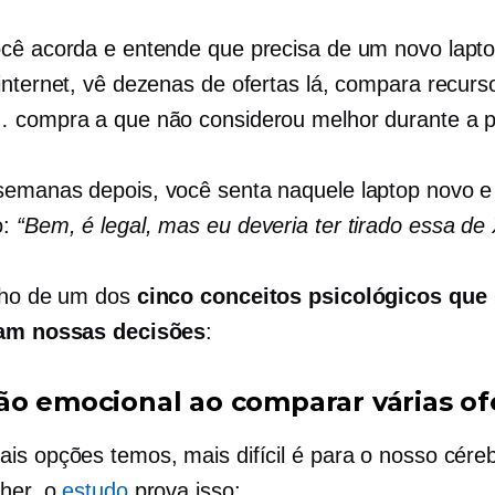
cê acorda e entende que precisa de um novo lapt
internet, vê dezenas de ofertas lá, compara recurs
 compra a que não considerou melhor durante a p
emanas depois, você senta naquele laptop novo e
o:
“Bem, é legal, mas eu deveria ter tirado essa de
lho de um dos
cinco conceitos psicológicos que
iam nossas decisões
:
ão emocional ao comparar várias of
is opções temos, mais difícil é para o nosso céreb
lher. o
estudo
prova isso: