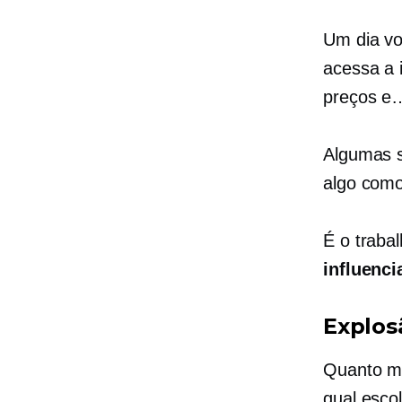
Um dia vo
acessa a 
preços e…
Algumas s
algo com
É o traba
influenc
Explos
Quanto ma
qual esco