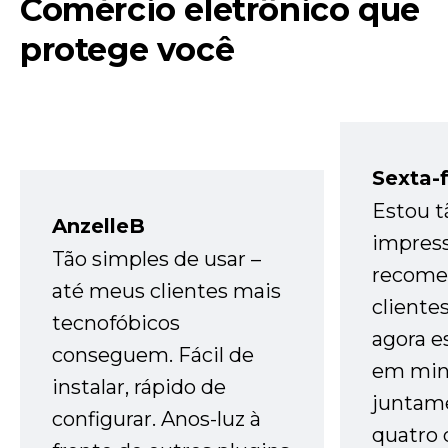
Comércio eletrônico que
protege você
Sexta-f
Estou t
AnzelleB
impres
Tão simples de usar –
recome
até meus clientes mais
cliente
tecnofóbicos
agora e
conseguem. Fácil de
em minh
instalar, rápido de
juntam
configurar. Anos-luz à
quatro 