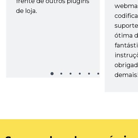
frente de outros plugins
webmas
de loja.
codific
suporte 
ótima 
fantást
instruç
obrigad
demais