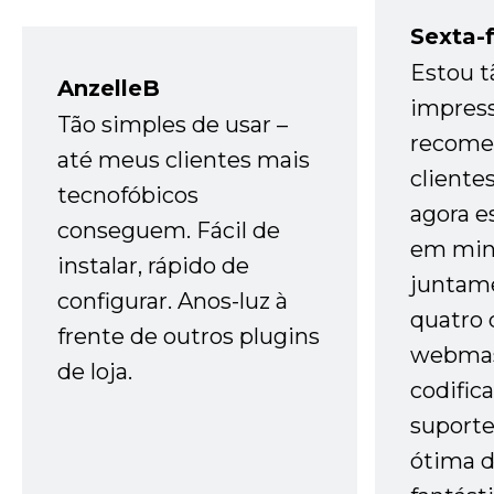
Sexta-f
Estou t
AnzelleB
impres
Tão simples de usar –
recome
até meus clientes mais
cliente
tecnofóbicos
agora e
conseguem. Fácil de
em minh
instalar, rápido de
juntam
configurar. Anos-luz à
quatro 
frente de outros plugins
webmas
de loja.
codific
suporte 
ótima 