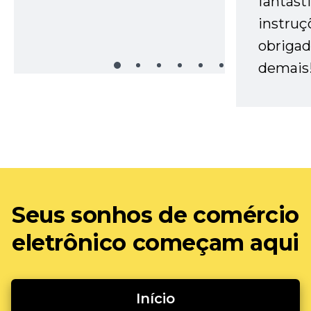
fantást
instruç
obrigad
demais
Seus sonhos de comércio
eletrônico começam aqui
Início