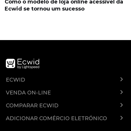
Como o modelo de loja online acessível da
Ecwid se tornou um sucesso
ECWID
Ecwid.com
VENDA ON-LINE
Planos e preços
Venda em qualquer lugar
Central de ajuda
COMPARAR ECWID
Venda no Facebook
Ecwid vs. Shopify
Venda no Instagram
ADICIONAR COMÉRCIO ELETRÓNICO
Ecwid vs. Woocommerce
Ecwid para WordPress
Venda no Google