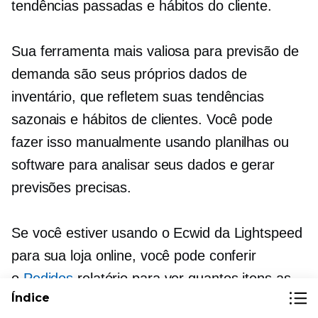
tendências passadas e hábitos do cliente.
Sua ferramenta mais valiosa para previsão de
demanda são seus próprios dados de
inventário, que refletem suas tendências
sazonais e hábitos de clientes. Você pode
fazer isso manualmente usando planilhas ou
software para analisar seus dados e gerar
previsões precisas.
Se você estiver usando o Ecwid da Lightspeed
para sua loja online, você pode conferir
o
Pedidos
relatório para ver quantos itens as
Índice
pessoas normalmente compram, quantos você