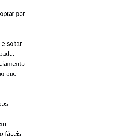
optar por
e soltar
idade.
ciamento
no que
dos
 em
o fáceis