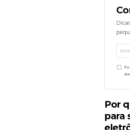
Co
Dica
pequ
Eu 
qu
Por q
para 
eletr