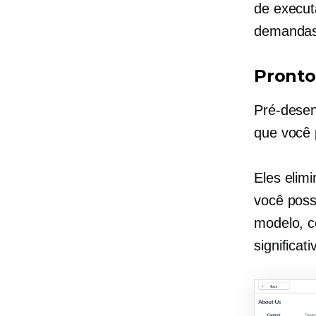
de execut
demandas
Pronto
Pré-dese
que você 
Eles elim
você poss
modelo, c
significat