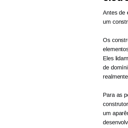
Antes de 
um constru
Os constr
elementos;
Eles lida
de domíni
realmente
Para as p
construto
um
aparên
desenvolv