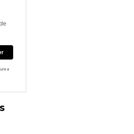
 de
er
tura a
s