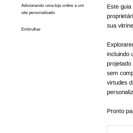
Adicionando uma loja online a um
Este guia
site personalizado
proprietá
sua vitrine
Embrulhar
Explorare
incluindo
projetado
sem compl
virtudes 
personali
Pronto par