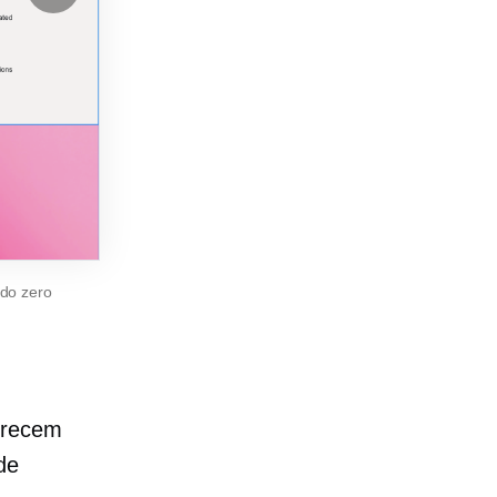
 do zero
erecem
de