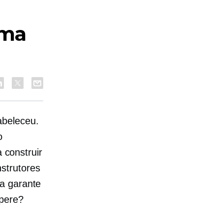
uma
abeleceu.
o
a construir
strutores
ha garante
spere?