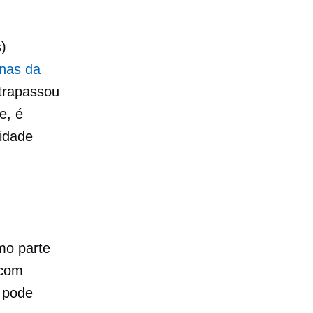
s)
inas da
ltrapassou
e, é
idade
mo parte
 com
ê pode