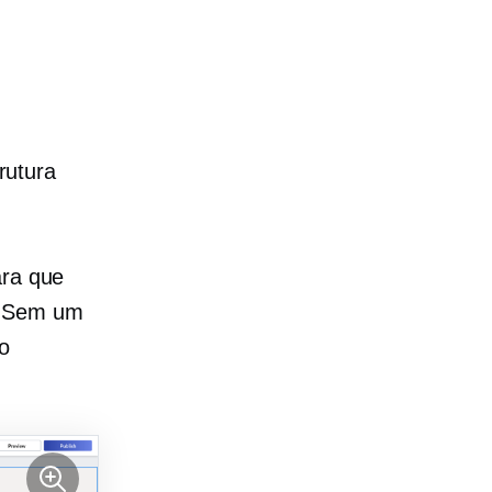
s
rutura
ara que
. Sem um
o