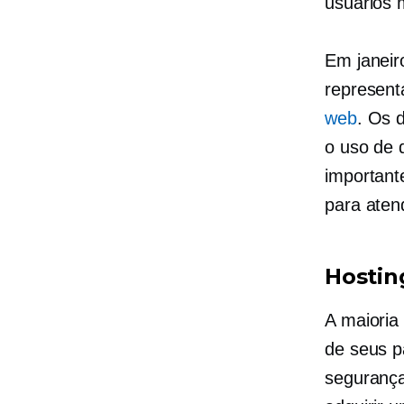
usuários 
Em janeiro
represen
web
. Os 
o uso de 
importan
para aten
Hostin
A maioria
de seus p
segurança