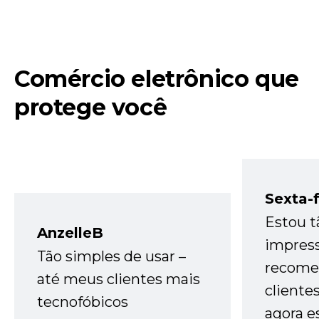
Comércio eletrônico que
protege você
Sexta-f
Estou t
AnzelleB
impres
Tão simples de usar –
recome
até meus clientes mais
cliente
tecnofóbicos
agora e