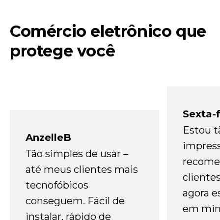
Comércio eletrônico que
protege você
Sexta-f
Estou t
AnzelleB
impres
Tão simples de usar –
recome
até meus clientes mais
cliente
tecnofóbicos
agora e
conseguem. Fácil de
em minh
instalar, rápido de