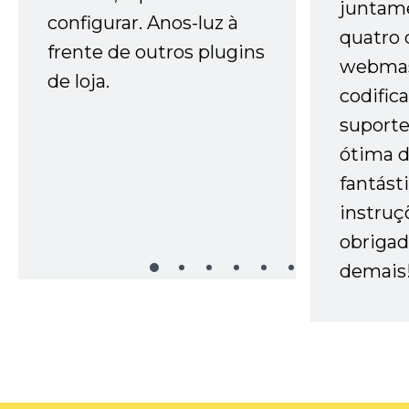
juntam
configurar. Anos-luz à
quatro 
frente de outros plugins
webmas
de loja.
codific
suporte 
ótima 
fantást
instruç
obrigad
demais