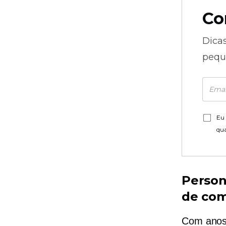
Co
Dica
pequ
Eu 
qu
Person
de com
Com anos 