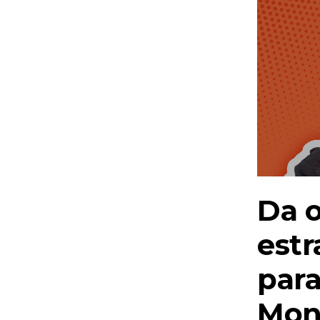
Da o
estr
para
Mon