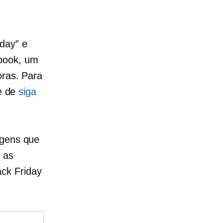
day” e
book, um
oras. Para
se de
siga
agens que
 as
ck Friday