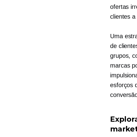
ofertas i
clientes a 
Uma estra
de client
grupos, c
marcas po
impulsion
esforços 
conversão
Explor
marke