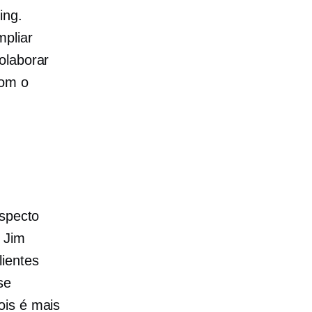
ing.
mpliar
olaborar
com o
aspecto
 Jim
lientes
se
ois é mais