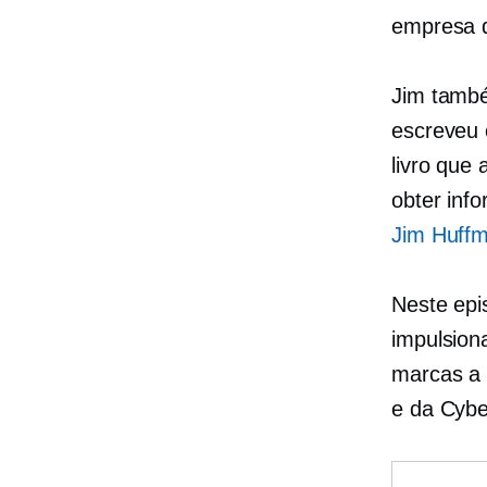
empresa 
Jim també
escreveu
livro que
obter info
Jim Huffm
Neste epi
impulsion
marcas a 
e da Cyber