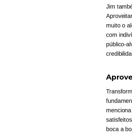
Jim també
Aproveita
muito o a
com indiv
público-a
credibilid
Aprove
Transform
fundament
menciona 
satisfeito
boca a b