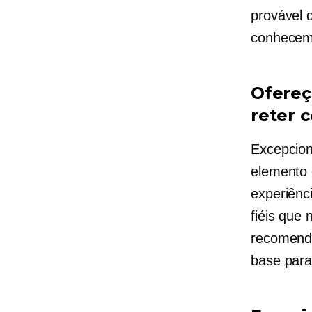
provável 
conhecem
Ofereç
reter 
Excepcio
elemento 
experiênc
fiéis que
recomenda
base para 