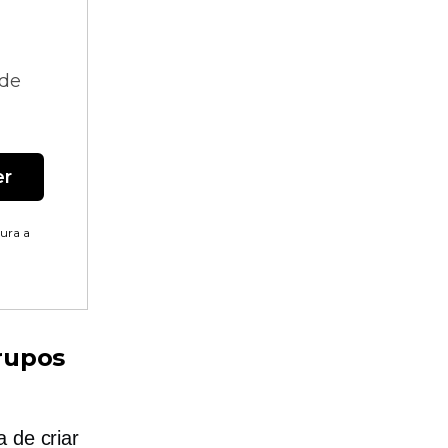
 de
er
tura a
rupos
 de criar