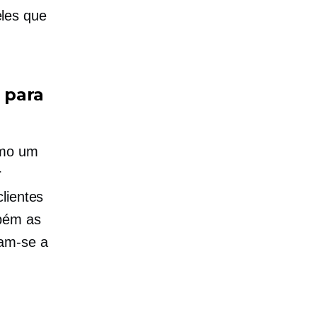
les que
 para
omo um
r
lientes
mbém as
nam-se a