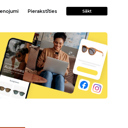
cenojumi
Pierakstīties
Sākt