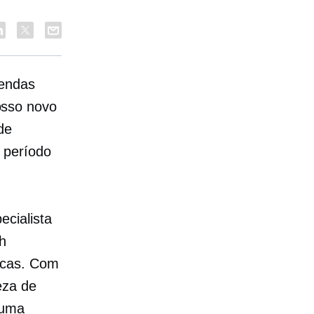
vendas
osso novo
de
 período
cialista
th
cas. Com
eza de
 uma