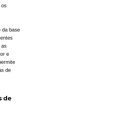
 os
o da base
rentes
 as
or e
permite
as de
 de