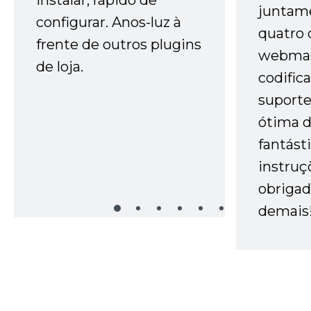
juntam
configurar. Anos-luz à
quatro 
frente de outros plugins
webmas
de loja.
codific
suporte 
ótima 
fantást
instruç
obrigad
demais