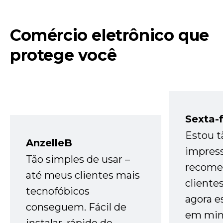
Comércio eletrônico que
protege você
Sexta-f
Estou t
AnzelleB
impres
Tão simples de usar –
recome
até meus clientes mais
cliente
tecnofóbicos
agora e
conseguem. Fácil de
em minh
instalar, rápido de