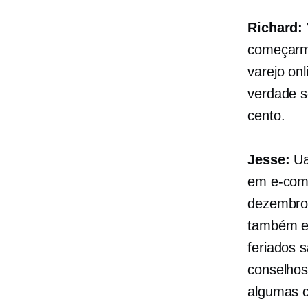
Richard:
começarmo
varejo on
verdade 
cento.
Jesse:
Ua
em
e-com
dezembro 
também es
feriados 
conselhos
algumas c