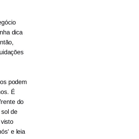
egócio
inha dica
Então,
quidações
odos podem
nos. É
frente do
 sol de
 visto
ós' e leia