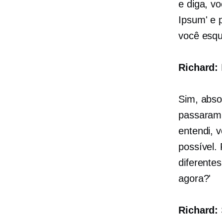
e diga, v
Ipsum' e 
você esqu
Richard:
Sim, abso
passaram 
entendi, 
possível.
diferente
agora?'
Richard: