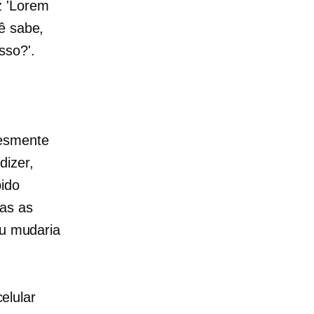
z 'Lorem
ê sabe,
sso?'.
lesmente
dizer,
pido
das as
eu mudaria
elular