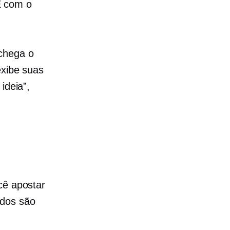
E com o
chega o
exibe suas
ideia”,
cê apostar
ados são