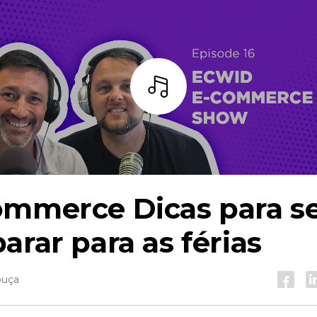
Ouça
ommerce
Dicas para s
arar para as férias
ouça