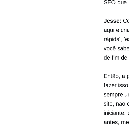
SEO que p
Jesse:
Co
aqui e cr
rápida', '
você sabe
de fim de
Então, a 
fazer iss
sempre um
site, não
iniciante,
antes, me