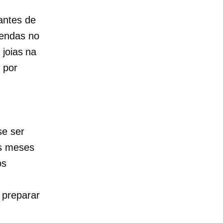
antes de
vendas no
 joias na
 por
se ser
os meses
os
 preparar