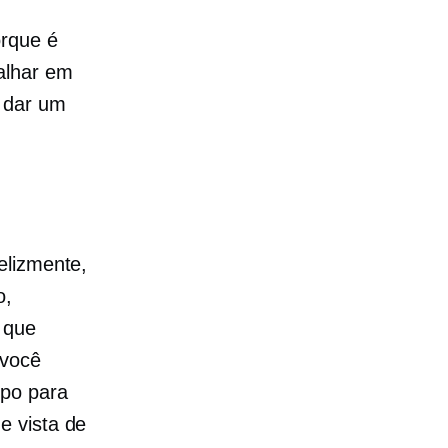
orque é
alhar em
 dar um
elizmente,
o,
 que
 você
mpo para
e vista de