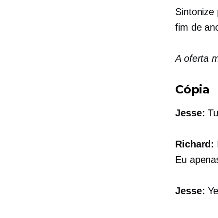
Sintonize
fim de an
A oferta 
Cópia
Jesse:
Tu
Richard:
Eu apenas
Jesse:
Ye