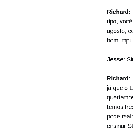
Richard:
tipo, voc
agosto, c
bom impul
Jesse:
Si
Richard:
já que o E
queríamos
temos trê
pode real
ensinar S