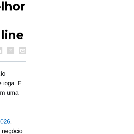
elhor
line
io
 ioga. E
têm uma
2026
.
 negócio