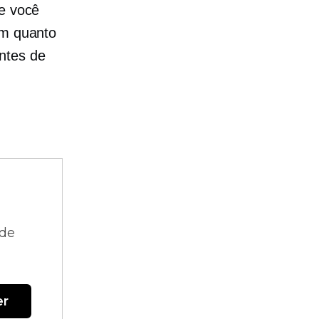
ue você
em quanto
ntes de
 de
er