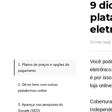
9 di
pla
elet
10 min read
Você pode
1. Planos de preços e opções de
eletrônic
pagamento
é por iss
2. Dê-se bem com outras
loja online
plataformas online
Cobertur
3. Apareça nas pesquisas do
Independe
Google (SEO)