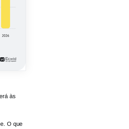
erá às
ne. O que