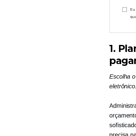
Eu 
qu
1. Pl
paga
Escolha o
eletrônico
Administ
orçamento
sofistica
precisa pa