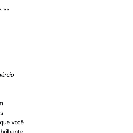
tura a
mércio
om
os
 que você
brilhante.