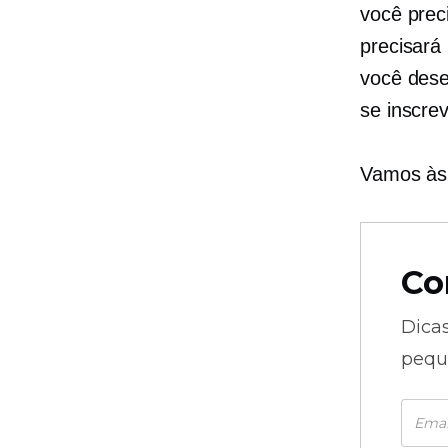
você prec
precisará
você dese
se inscrev
Vamos às 
Co
Dica
pequ