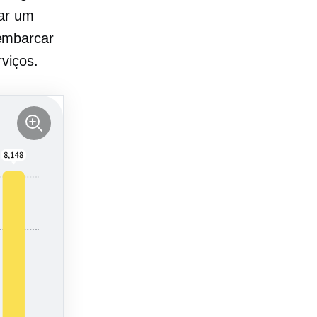
har um
embarcar
viços.