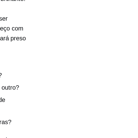
ser
preço com
cará preso
?
 outro?
de
pras?