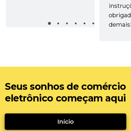
instruç
obrigad
demais
Seus sonhos de comércio
eletrônico começam aqui
Início