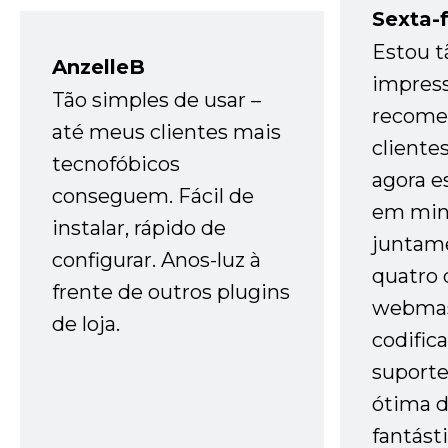
Sexta-f
Estou t
AnzelleB
impres
Tão simples de usar –
recome
até meus clientes mais
cliente
tecnofóbicos
agora e
conseguem. Fácil de
em minh
instalar, rápido de
juntam
configurar. Anos-luz à
quatro 
frente de outros plugins
webmas
de loja.
codific
suporte 
ótima 
fantást