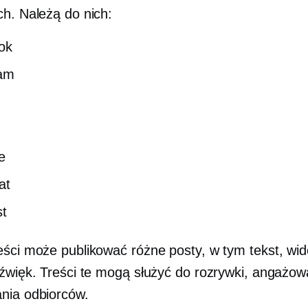
ch. Należą do nich:
ok
ram
e
at
st
eści może publikować różne posty, w tym tekst, wid
dźwięk. Treści te mogą służyć do rozrywki, angażow
nia odbiorców.