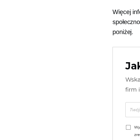
Więcej in
społeczno
poniżej.
Ja
Wska
firm 
Wy
zre