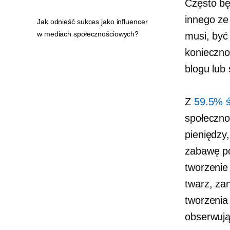
Często bę
innego ze
Jak odnieść sukces jako influencer
w mediach społecznościowych?
musi, być
koniecznoś
blogu lub
Z
59.5% ś
społeczn
pieniędzy
zabawę po
tworzenie 
twarz, zan
tworzenia
obserwują