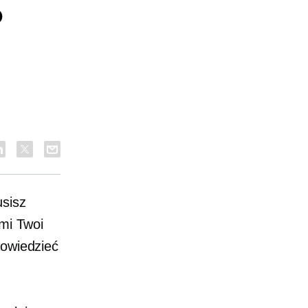
o
usisz
ymi Twoi
powiedzieć