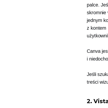
palce. Je
skromnie 
jednym ko
z kontem 
użytkowni
Canva jes
i
niedoch
Jeśli szu
treści wi
2. Vis