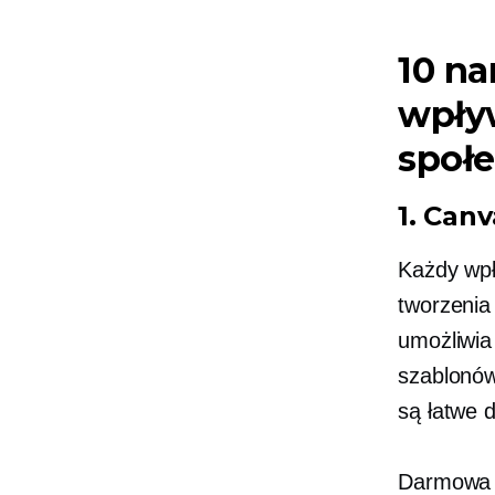
10 na
wpły
społ
1. Canv
Każdy wp
tworzenia
umożliwia
szablonów
są łatwe 
Darmowa w