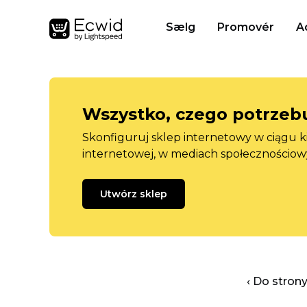
Sælg
Promovér
A
Wszystko, czego potrzebu
Skonfiguruj sklep internetowy w ciągu k
internetowej, w mediach społecznościow
Utwórz sklep
‹ Do stron