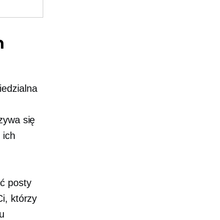
h
iedzialna
zywa się
 ich
ć posty
i, którzy
lu