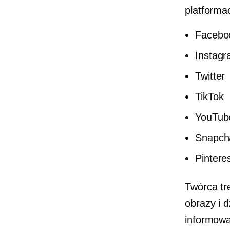
platforma
Facebo
Instag
Twitter
TikTok
YouTub
Snapch
Pintere
Twórca tr
obrazy i 
informowa