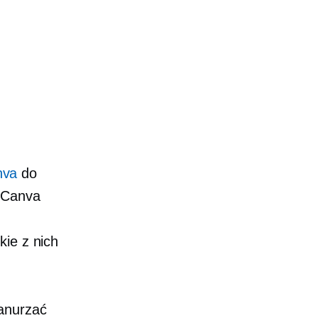
nva
do
. Canva
kie z nich
zanurzać