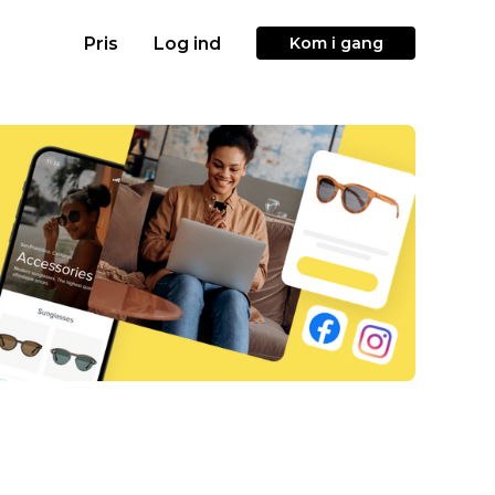
Pris
Log ind
Kom i gang