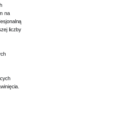
h
om na
fesjonalną
zej liczby
ych
ących
awinięcia.