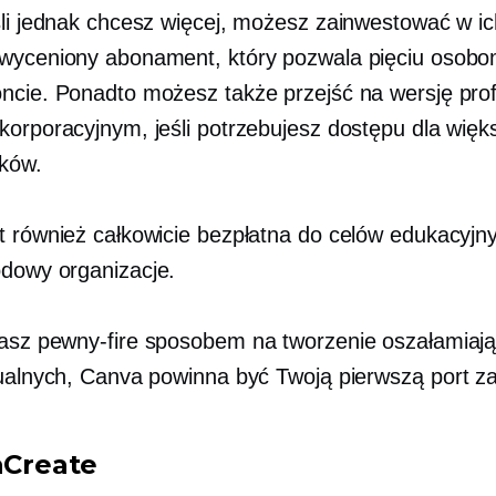
śli jednak chcesz więcej, możesz zainwestować w ic
wyceniony abonament, który pozwala pięciu osob
ncie. Ponadto możesz także przejść na wersję pro
korporacyjnym, jeśli potrzebujesz dostępu dla więks
ków.
t również całkowicie bezpłatna do celów edukacyjn
odowy
organizacje.
kasz
pewny-fire
sposobem na tworzenie oszałamiaj
zualnych, Canva powinna być Twoją pierwszą
port z
taCreate