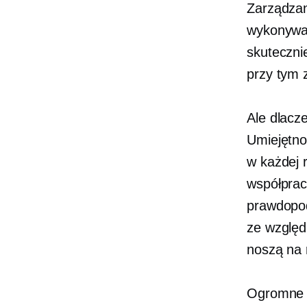
Zarządza
wykonywać
skuteczni
przy tym 
Ale dlacz
Umiejętno
w każdej r
współprac
prawdopod
ze względ
noszą na 
Ogromn