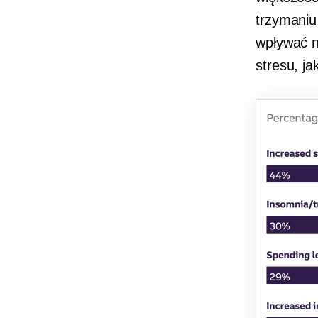
trzymani
wpływać n
stresu, ja