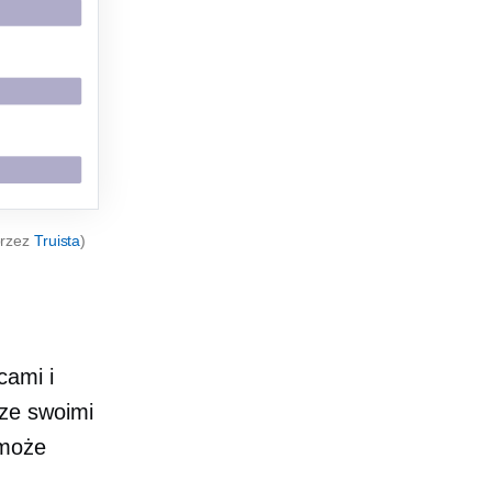
przez
Truista
)
cami i
 ze swoimi
 może