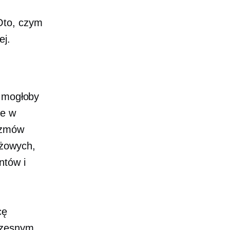
Oto, czym
ej.
ż mogłoby
ce w
ozmów
ażowych,
ntów i
cę
czesnym