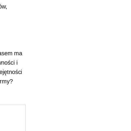
ów,
czasem ma
ności i
ejętności
irmy?