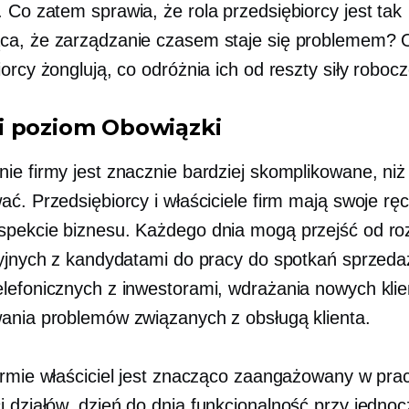
. Co zatem sprawia, że ​​rola przedsiębiorcy jest tak
a, że ​​zarządzanie czasem staje się problemem? 
orcy żonglują, co odróżnia ich od reszty siły robocz
i poziom
Obowiązki
ie firmy jest znacznie bardziej skomplikowane, ni
ać. Przedsiębiorcy i właściciele firm mają swoje rę
pekcie biznesu. Każdego dnia mogą przejść od r
cyjnych z kandydatami do pracy do spotkań sprzed
lefonicznych z inwestorami, wdrażania nowych klie
ania problemów związanych z obsługą klienta.
irmie właściciel jest znacząco zaangażowany w pra
i działów.
dzień do dnia
funkcjonalność przy jedno