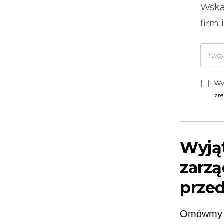
Wska
firm 
Wy
zre
Wyją
zarzą
prze
Omówmy n