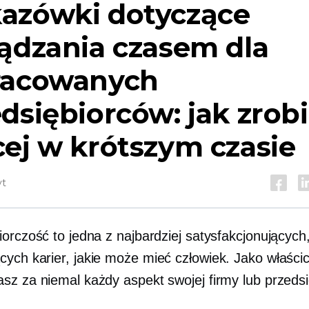
azówki dotyczące
ądzania czasem dla
racowanych
dsiębiorców: jak zrob
ej w krótszym czasie
yt
orczość to jedna z najbardziej satysfakcjonujących,
ych karier, jakie może mieć człowiek. Jako właścici
sz za niemal każdy aspekt swojej firmy lub przedsi