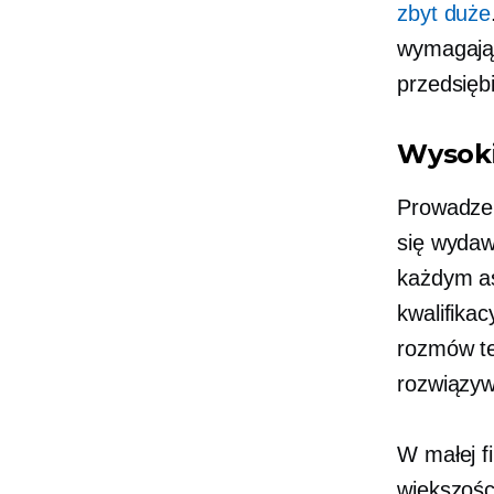
zbyt duże
wymagając
przedsiębi
Wysok
Prowadzen
się wydaw
każdym as
kwalifika
rozmów te
rozwiązyw
W małej f
większośc