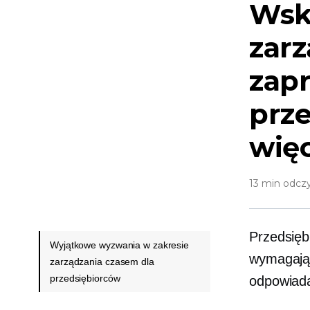
Wsk
zarz
zap
prze
więc
13 min odcz
Przedsiębi
Wyjątkowe wyzwania w zakresie
wymagając
zarządzania czasem dla
przedsiębiorców
odpowiada