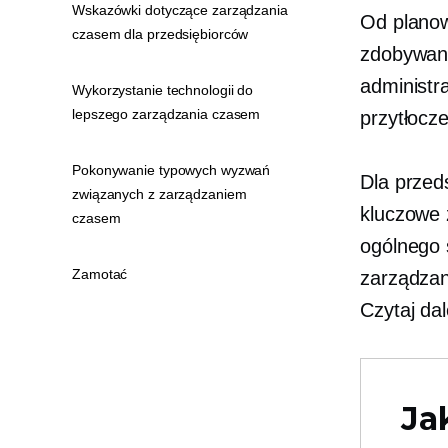
Wskazówki dotyczące zarządzania
Od planowa
czasem dla przedsiębiorców
zdobywani
administr
Wykorzystanie technologii do
lepszego zarządzania czasem
przytłocze
Pokonywanie typowych wyzwań
Dla przed
związanych z zarządzaniem
kluczowe 
czasem
ogólnego 
Zamotać
zarządzan
Czytaj dal
Ja