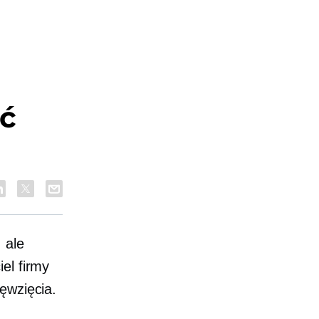
ić
 ale
el firmy
ęwzięcia.