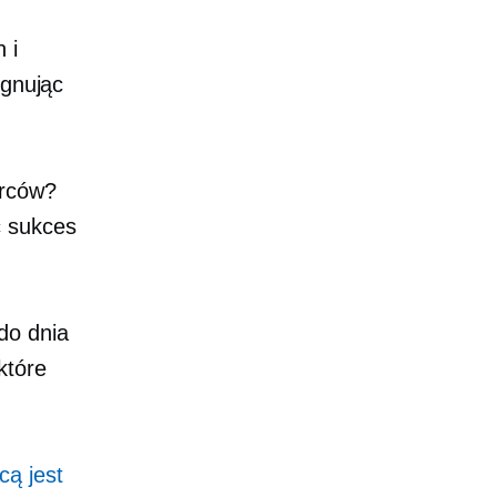
 i
ygnując
orców?
ć sukces
do dnia
które
cą jest