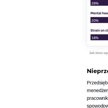
Jak stres wp
Niepr
Przedsięb
menedżer
pracownik
spowodow