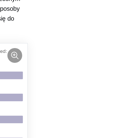
sposoby
się do