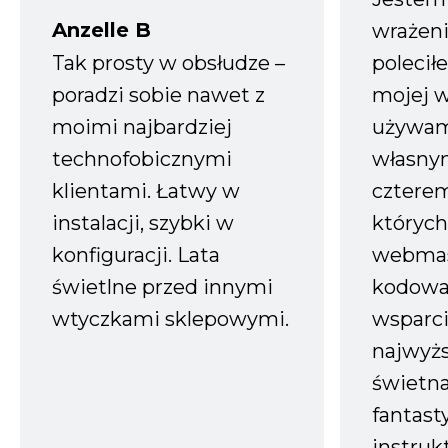
Anzelle B
wrażeni
Tak prosty w obsłudze –
polecił
poradzi sobie nawet z
mojej w
moimi najbardziej
używam
technofobicznymi
własnym
klientami. Łatwy w
czterem
instalacji, szybki w
których
konfiguracji. Lata
webmas
świetlne przed innymi
kodowa
wtyczkami sklepowymi.
wsparci
najwyż
świetn
fantast
instruk