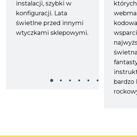
instalacji, szybki w
których
konfiguracji. Lata
webmas
świetlne przed innymi
kodowa
wtyczkami sklepowymi.
wsparci
najwyż
świetn
fantast
instruk
bardzo 
rockow