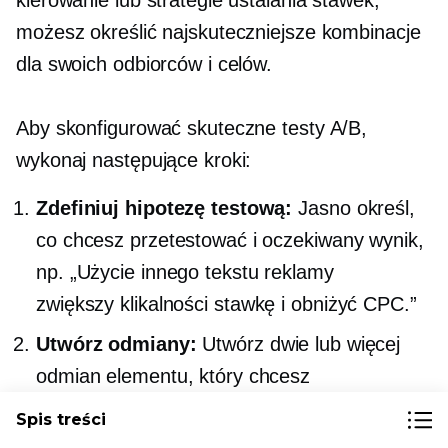
kierowanie lub strategie ustalania stawek,
możesz określić najskuteczniejsze kombinacje
dla swoich odbiorców i celów.
Aby skonfigurować skuteczne testy A/B,
wykonaj następujące kroki:
Zdefiniuj hipotezę testową:
Jasno określ,
co chcesz przetestować i oczekiwany wynik,
np. „Użycie innego tekstu reklamy
zwiększy
klikalności
stawkę i obniżyć CPC.”
Utwórz odmiany:
Utwórz dwie lub więcej
odmian elementu, który chcesz
przetestować. Na przykład, jeśli testujesz
Spis treści
tekst reklamy, utwórz dwie różne wersje