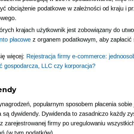
yć obciążenie podatkowe w zależności od kraju i pr
owego.
órych krajach użytkownik jest zobowiązany do utwo
nto płacowe
z organem podatkowym, aby zapłacić 
ię więcej:
Rejestracja firmy e-commerce: jednoos
ść gospodarcza, LLC czy korporacja?
endy
nagrodzeń, popularnym sposobem płacenia sobie 
a są dywidendy. Dywidenda to zasadniczo każdy zy
z zarejestrowanej firmy po uregulowaniu wszystkich
ń (w tym podatków).