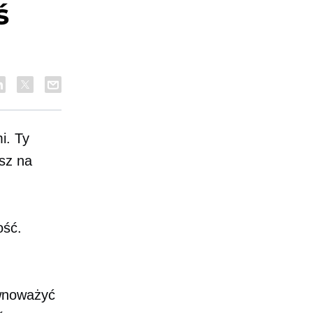
ś
i. Ty
asz na
ość.
ównoważyć