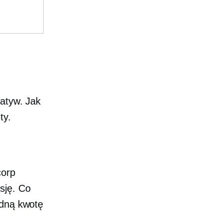
natyw. Jak
ty.
corp
sję. Co
adną kwotę