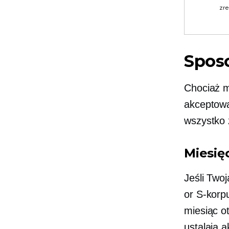
zre
Sposo
Chociaż m
akceptowa
wszystko 
Miesię
Jeśli Twoj
or
S-korp
miesiąc o
ustalają a