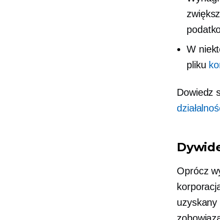
zwiększ
podatk
W niekt
pliku
ko
Dowiedz s
działalno
Dywid
Oprócz wy
korporacj
uzyskany 
zobowiąza