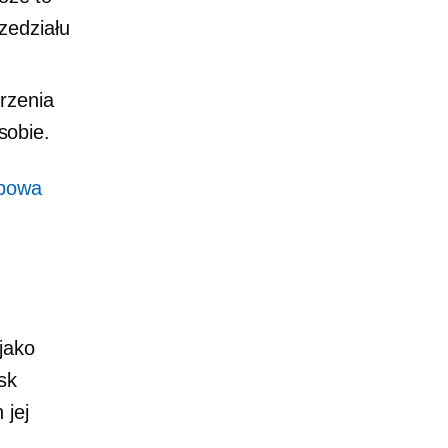
zedziału
rzenia
sobie.
obowa
jako
sk
 jej