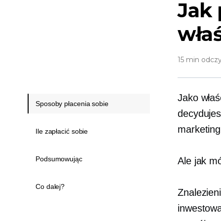
Jak 
właś
15 min odcz
Jako właś
Sposoby płacenia sobie
decydujes
marketing
Ile zapłacić sobie
Podsumowując
Ale jak m
Co dalej?
Znalezien
inwestowa