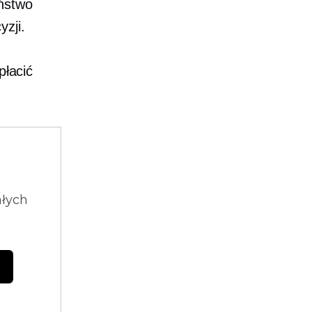
eństwo
zji.
płacić
ałych