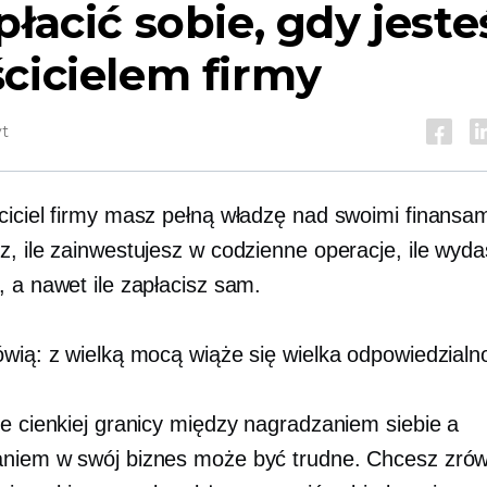
płacić sobie, gdy jeste
cicielem firmy
yt
ciciel firmy masz pełną władzę nad swoimi finansam
z, ile zainwestujesz w codzienne operacje, ile wyd
, a nawet ile zapłacisz sam.
ówią: z wielką mocą wiąże się wielka odpowiedzialn
ie cienkiej granicy między nagradzaniem siebie a
niem w swój biznes może być trudne. Chcesz zr