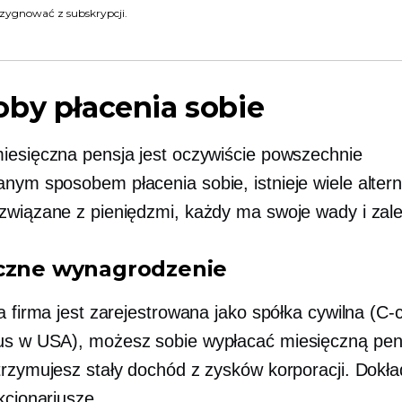
zygnować z subskrypcji.
by płacenia sobie
iesięczna pensja jest oczywiście powszechnie
nym sposobem płacenia sobie, istnieje wiele alter
związane z pieniędzmi, każdy ma swoje wady i zale
czne wynagrodzenie
a firma jest zarejestrowana jako spółka cywilna
(C-
us
w USA), możesz sobie wypłacać miesięczną pen
trzymujesz stały dochód z zysków korporacji. Dokł
kcjonariusze.