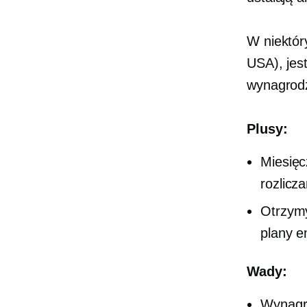
W niektór
USA), jes
wynagrodz
Plusy:
Miesięc
rozlicza
Otrzymy
plany e
Wady:
Wynagr