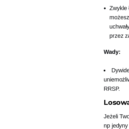
Zwykle 
możesz 
uchwały
przez z
Wady:
Dywide
uniemożli
RRSP.
Losowa
Jeżeli Tw
np
jedyny