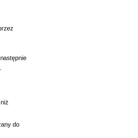
przez
a następnie
.
niż
zany do