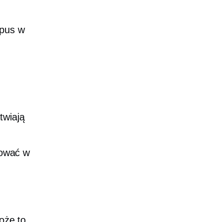
rpus
w
twiają
tować w
oże to