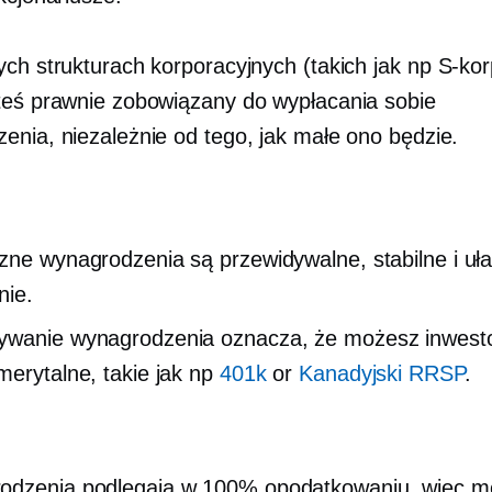
ych strukturach korporacyjnych (takich jak np
S-ko
teś prawnie zobowiązany do wypłacania sobie
enia, niezależnie od tego, jak małe ono będzie.
zne wynagrodzenia są przewidywalne, stabilne i uła
nie.
wanie wynagrodzenia oznacza, że ​​możesz inwes
merytalne, takie jak np
401k
or
Kanadyjski RRSP
.
odzenia podlegają w 100% opodatkowaniu, więc m