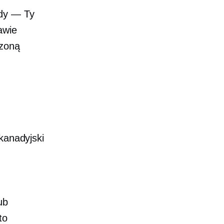
dy — Ty
awie
dzoną
kanadyjski
ub
to