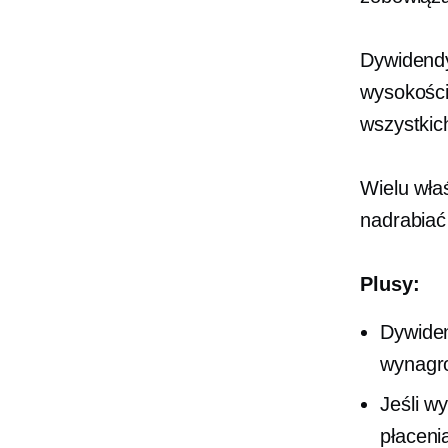
Dywidendy
wysokośc
wszystkic
Wielu właś
nadrabiać
Plusy:
Dywiden
wynagro
Jeśli w
płaceni