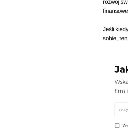
rozwój sw
finansowe
Jeśli kied
sobie, te
Ja
Wska
firm 
Wy