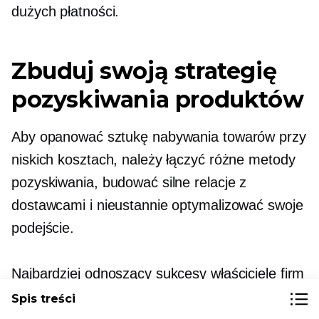
dużych płatności.
Zbuduj swoją strategię
pozyskiwania produktów
Aby opanować sztukę nabywania towarów przy
niskich kosztach, należy łączyć różne metody
pozyskiwania, budować silne relacje z
dostawcami i nieustannie optymalizować swoje
podejście.
Najbardziej odnoszący sukcesy właściciele firm
nie polegają na jednym źródle
kanał—oni
Spis treści
dywersyfikować bazę dostawców, aby