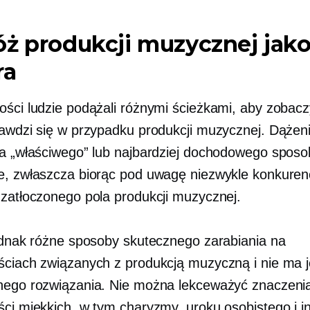
ż produkcji muzycznej jak
ra
ości ludzie podążali różnymi ścieżkami, aby zobacz
rawdzi się w przypadku produkcji muzycznej. Dążen
ia „właściwego” lub najbardziej dochodowego sposo
e, zwłaszcza biorąc pod uwagę niezwykle konkuren
 zatłoczonego pola produkcji muzycznej.
jednak różne sposoby skutecznego zarabiania na
ściach związanych z produkcją muzyczną i nie ma 
nego rozwiązania. Nie można lekceważyć znaczeni
ści miękkich, w tym charyzmy, uroku osobistego i i