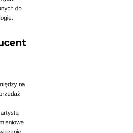
ebnych do
ogię.
ducent
eniędzy na
sprzedaż
artystą
rumieniowe
związanie