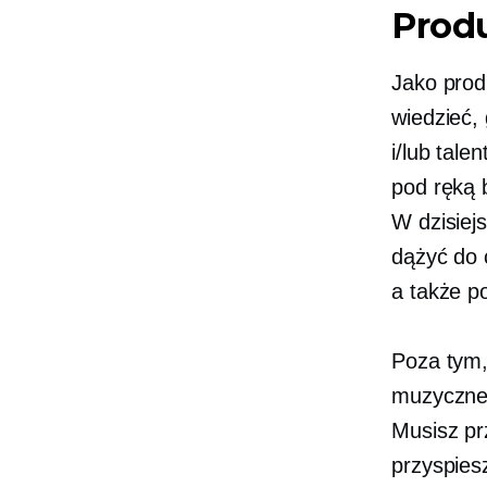
Prod
Jako prod
wiedzieć,
i/lub tale
pod ręką 
W dzisiej
dążyć do c
a także p
Poza tym,
muzycznej
Musisz pr
przyspies