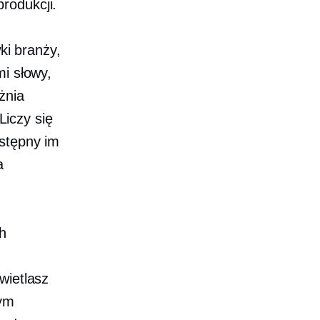
rodukcji.
i branży,
mi słowy,
żnia
iczy się
stępny im
a
h
wietlasz
tym