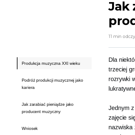
Jak 
pro
11 min odczy
Dla niekt
Produkcja muzyczna XXI wieku
trzeciej 
rozrywki 
Podróż produkcji muzycznej jako
kariera
lukratywn
Jak zarabiać pieniądze jako
Jednym z 
producent muzyczny
zajęcie s
nazwiska 
Wniosek