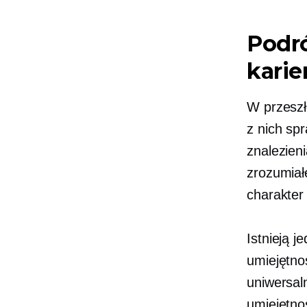
Podró
karie
W przeszł
z nich sp
znalezien
zrozumiał
charakter
Istnieją 
umiejętno
uniwersal
umiejętno