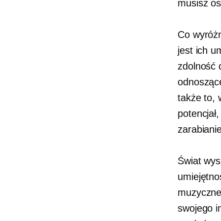
musisz os
Co wyróż
jest ich 
zdolność 
odnoszące
także to,
potencjał
zarabianie
Świat wys
umiejętno
muzyczneg
swojego i