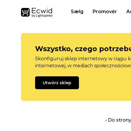
Sælg
Promovér
A
Wszystko, czego potrzebu
Skonfiguruj sklep internetowy w ciągu k
internetowej, w mediach społecznościow
Utwórz sklep
‹ Do stron