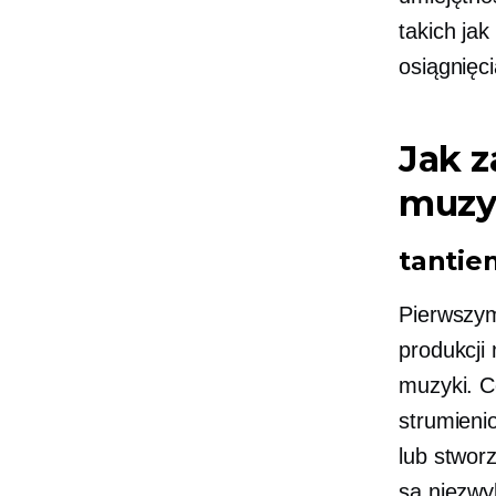
takich ja
osiągnięc
Jak z
muzy
tantie
Pierwszym
produkcji
muzyki. C
strumieni
lub stworz
są niezwy