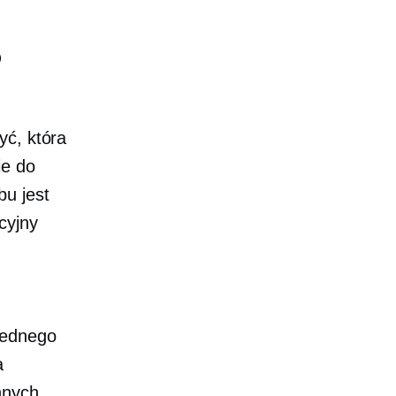
o
yć, która
ie do
bu jest
cyjny
jednego
a
nnych,