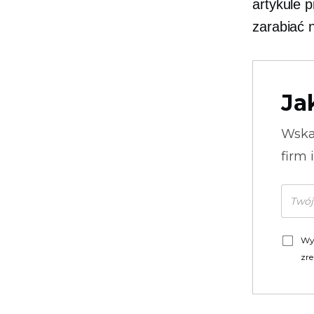
artykule 
zarabiać 
Ja
Wska
firm 
Wy
zre