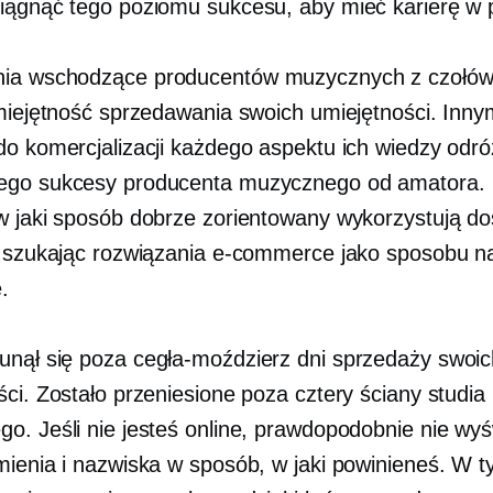
iągnąć tego poziomu sukcesu, aby mieć karierę w p
nia
wschodzące
producentów muzycznych z czołówk
umiejętność sprzedawania swoich umiejętności. Inny
do komercjalizacji każdego aspektu ich wiedzy odró
go sukcesy producenta muzycznego od amatora. L
 w jaki sposób
dobrze zorientowany
wykorzystują do
, szukając rozwiązania e-commerce jako sposobu n
.
unął się poza
cegła-moździerz
dni sprzedaży swoic
ści. Zostało przeniesione poza cztery ściany studia
o. Jeśli nie jesteś online, prawdopodobnie nie wyś
mienia i nazwiska w sposób, w jaki powinieneś. W 