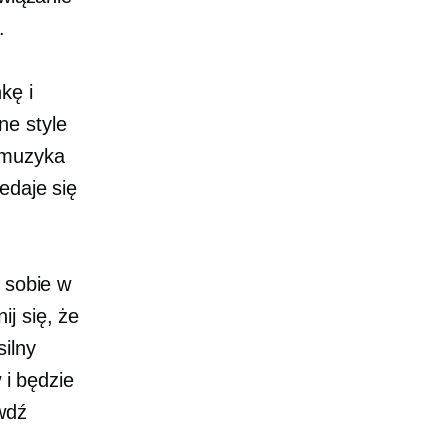
.
kę i
ne style
 muzyka
edaje się
 sobie w
j się, że
ilny
 i będzie
wdź