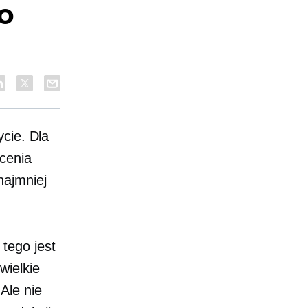
o
cie. Dla
łcenia
najmniej
tego jest
wielkie
Ale nie