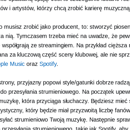
ów i artystów, którzy chcą zrobić karierę muzyczną
o musisz zrobić jako producent, to: stworzyć piosen
za nią. Tymczasem trzeba mieć na uwadze, że pew
e współgrają ze streamingiem. Na przykład cięższa
ana za kluczową część sceny klubowej, ale nie sprz
ple Music
oraz
Spotify
.
strony,
przyjazny popowi
style/gatunki dobrze radzą
 do przesyłania strumieniowego. Na początek upewni
muzykę, która przyciąga słuchaczy. Będziesz mieć s
tystyczny, który będzie miał przyzwoitą liczbę fanów
syłać strumieniowo Twoją muzykę. Następnie spra
 przesyłania strumieniowego, takie jak Spotify, aby