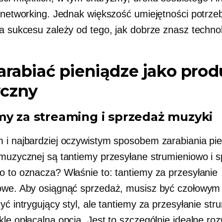
k networking. Jednak większość umiejętności potrz
ia sukcesu zależy od tego, jak dobrze znasz technol
arabiać pieniądze jako pro
czny
my za streaming i sprzedaż muzyki
 i najbardziej oczywistym sposobem zarabiania pi
 muzycznej są tantiemy przesyłane strumieniowo i 
o to oznacza? Właśnie to: tantiemy za przesyłanie
owe. Aby osiągnąć sprzedaż, musisz być czołowym 
yć intrygujący styl, ale tantiemy za przesyłanie st
kle opłacalną opcją. Jest to szczególnie idealne ro