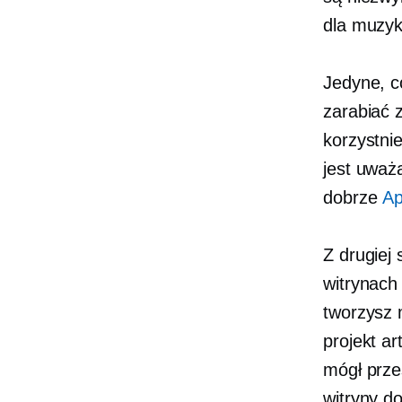
dla muzyk
Jedyne, c
zarabiać 
korzystni
jest uważ
dobrze
Ap
Z drugiej 
witrynach
tworzysz 
projekt ar
mógł prze
witryny do