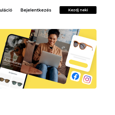
uláció
Bejelentkezés
Kezdj neki