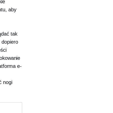
Ale
tu, aby
ądać tak
 dopiero
ści
lokowanie
atforma e-
ć nogi