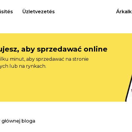
sítés
Üzletvezetés
Árkalk
jesz, aby sprzedawać online
ilku minut, aby sprzedawać na stronie
ych lub na rynkach.
y głównej bloga