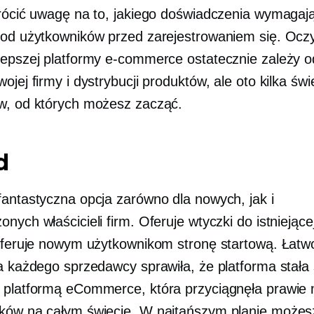
wrócić uwagę na to, jakiego doświadczenia wymagaj
 od użytkowników przed zarejestrowaniem się. Ocz
lepszej platformy e-commerce ostatecznie zależy od
ojej firmy i dystrybucji produktów, ale oto kilka św
w, od których możesz zacząć.
d
antastyczna opcja zarówno dla nowych, jak i
nych właścicieli firm. Oferuje wtyczki do istniejąc
 oferuje nowym użytkownikom stronę startową. Łatw
a każdego sprzedawcy sprawiła, że ​​platforma stała 
 platformą eCommerce, która przyciągnęła prawie m
ków na całym świecie. W najtańszym planie możes