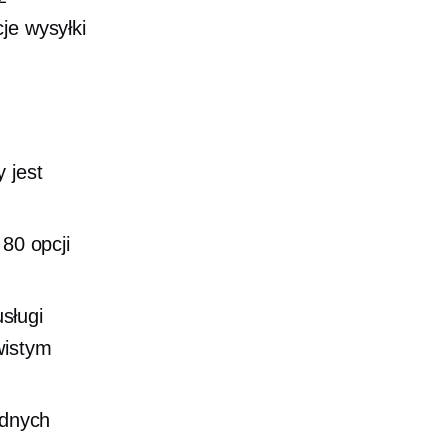
je wysyłki
 jest
80 opcji
sługi
wistym
dnych