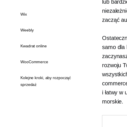
lub bardz
niezależn
Wix
zacząć au
Weebly
Ostateczn
Kwadrat online
samo dla 
zaczynasz
WooCommerce
rozwoju T
wszystkic
Kolejne kroki, aby rozpocząć
commerce 
sprzedaż
i
łatwy w 
morskie.