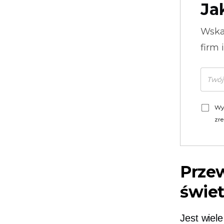
Ja
Wska
firm 
Wy
zre
Prze
świe
Jest wiel