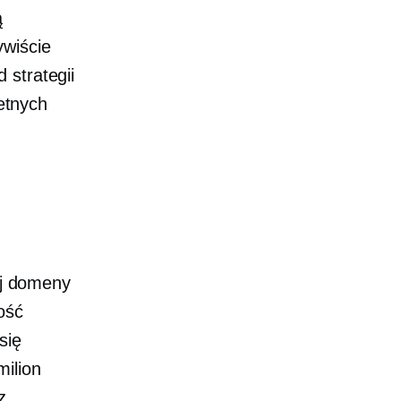
ą
ywiście
 strategii
ietnych
ej domeny
ość
się
ilion
z