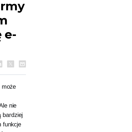
ormy
ym
 e-
e, może
Ale nie
 bardziej
n
funkcje