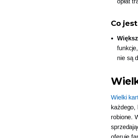
opłat t
Co jes
Większ
funkcje
nie są 
Wielk
Wielki kar
każdego, 
robione. 
sprzedają
oferuje fa