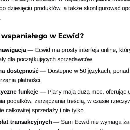
do dziesięciu produktów, a także skonfigurować opc
.
t wspaniałego w Ecwid?
nawigacja
— Ecwid ma prosty interfejs online, który
ły dla początkujących sprzedawców.
na dostępność
— Dostępne w 50 językach, ponad 
rzania płatności.
tyczne funkcje
— Plany mają dużą moc, oferując u
nia podatków, zarządzania treścią,
w czasie rzeczy
e całkowitej sprzedaży i nie tylko.
płat transakcyjnych
— Sam Ecwid nie wymaga ża