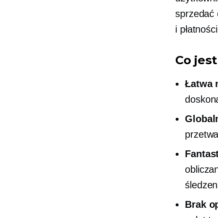
sprzedać 
i płatności
Co jes
Łatwa 
doskona
Global
przetwa
Fantas
oblicza
śledzeni
Brak o