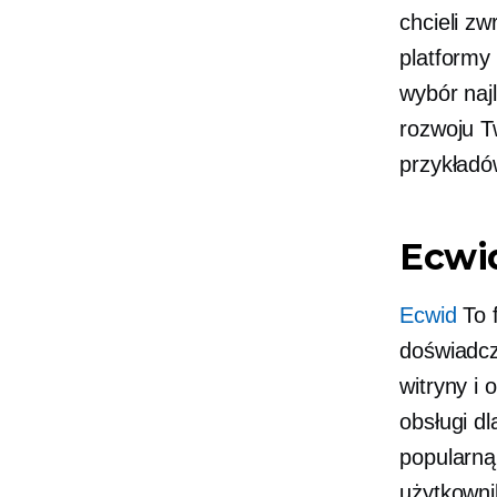
chcieli z
platformy
wybór naj
rozwoju Tw
przykładó
Ecwi
Ecwid
To f
doświadczo
witryny i
obsługi dl
popularną
użytkowni