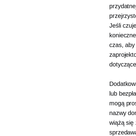
przydatne
przejrzyst
Jeśli czuj
konieczne
czas, aby
zaprojekt
dotyczące
Dodatkowo
lub bezpł
mogą pros
nazwy dom
wiążą się
sprzedaw