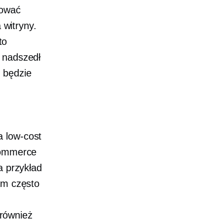
hować
 witryny.
to
e nadszedł
 będzie
ia
low-cost
-commerce
a przykład
am często
również