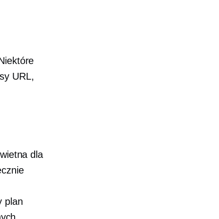
iektóre
esy URL,
wietna dla
ęcznie
y plan
nych,