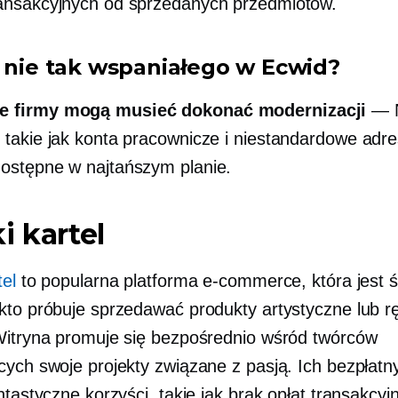
ransakcyjnych od sprzedanych przedmiotów.
t nie tak wspaniałego w Ecwid?
e firmy mogą musieć dokonać modernizacji
— N
, takie jak konta pracownicze i niestandardowe adr
dostępne w najtańszym planie.
i kartel
tel
to popularna platforma e-commerce, która jest ś
kto próbuje sprzedawać produkty artystyczne lub r
Witryna promuje się bezpośrednio wśród twórców
cych swoje projekty związane z pasją. Ich bezpłatn
ntastyczne korzyści, takie jak brak opłat transakcyj