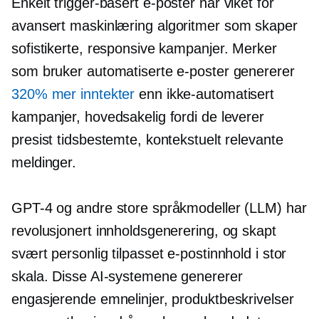
Enkelt
trigger-basert
e-poster har viket for
avansert
maskinlæring
algoritmer som skaper
sofistikerte, responsive kampanjer. Merker
som bruker automatiserte e-poster genererer
320% mer inntekter
enn
ikke-automatisert
kampanjer, hovedsakelig fordi de leverer
presist tidsbestemte, kontekstuelt relevante
meldinger.
GPT-4
og andre store språkmodeller (LLM) har
revolusjonert innholdsgenerering, og skapt
svært personlig tilpasset e-postinnhold i stor
skala. Disse AI-systemene genererer
engasjerende emnelinjer, produktbeskrivelser