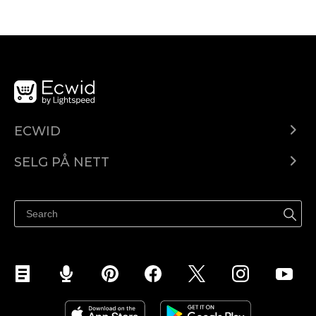
ECWID
Ecwid.com
SELG PÅ NETT
Pris
Selg hvor som helst
Hjelpesenter
Selg på Facebook
Selg på Instagram