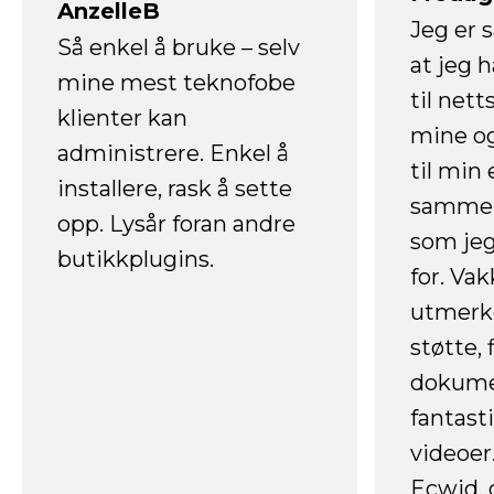
AnzelleB
Jeg er 
Så enkel å bruke – selv
at jeg 
mine mest teknofobe
til net
klienter kan
mine og
administrere. Enkel å
til min
installere, rask å sette
sammen
opp. Lysår foran andre
som jeg
butikkplugins.
for. Va
utmerke
støtte, 
dokume
fantast
videoer
Ecwid, 