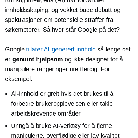
Kunstig intelligens (AI) har forvandlet
innholdsskaping, og vekket både debatt og
spekulasjoner om potensielle straffer fra
søkemotorer. Så hvor står Google på det?
Google
tillater
AI-generert
innhold
så lenge det
er
genuint hjelpsom
og ikke designet for å
manipulere rangeringer urettferdig. For
eksempel:
AI-innhold er greit hvis det brukes til å
forbedre brukeropplevelsen eller takle
arbeidskrevende
områder
Unngå å bruke AI-verktøy for å fjerne
manipulerte, overflødige eller
lav kvalitet