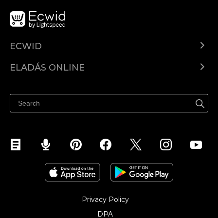
ECWID
Ecwid.com
ELADÁS ONLINE
Árkalkuláció
Eladni mindenhol
Súgó
Eladás a Facebookon
Eladás Instagramon
Privacy Policy
DPA