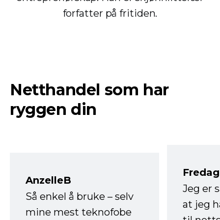
forfatter på fritiden.
Netthandel som har
ryggen din
Fredag 
AnzelleB
Jeg er 
Så enkel å bruke – selv
at jeg 
mine mest teknofobe