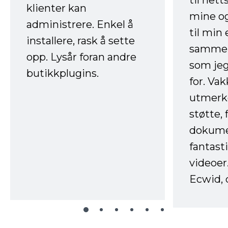
til net
klienter kan
mine og
administrere. Enkel å
til min
installere, rask å sette
sammen
opp. Lysår foran andre
som jeg
butikkplugins.
for. Va
utmerke
støtte, 
dokume
fantast
videoer
Ecwid, 