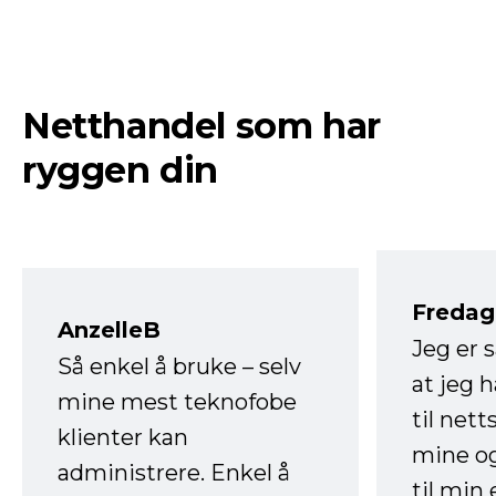
Netthandel som har
ryggen din
Fredag 
AnzelleB
Jeg er 
Så enkel å bruke – selv
at jeg 
mine mest teknofobe
til net
klienter kan
mine og
administrere. Enkel å
til min