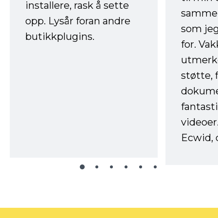
installere, rask å sette
sammen
opp. Lysår foran andre
som jeg
butikkplugins.
for. Va
utmerke
støtte, 
dokume
fantast
videoer
Ecwid, 