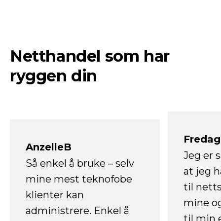
Netthandel som har
ryggen din
Fredag 
AnzelleB
Jeg er 
Så enkel å bruke – selv
at jeg 
mine mest teknofobe
til net
klienter kan
mine og
administrere. Enkel å
til min