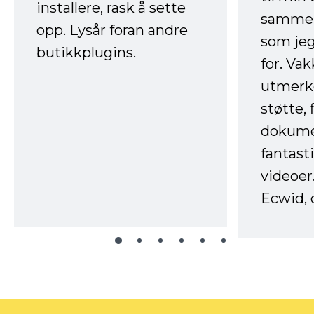
installere, rask å sette
sammen
opp. Lysår foran andre
som jeg
butikkplugins.
for. Va
utmerke
støtte, 
dokume
fantast
videoer
Ecwid, 