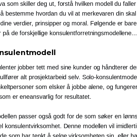
va som skiller deg ut, forstå hvilken modell du faller
 å bestemme hvordan du vil at merkevaren din skal
dine verdier, prinsipper og moral. Følgende er bar
på de forskjellige konsulentforretningsmodellene...
nsulentmodell
lenter jobber tett med sine kunder og håndterer d
llfører alt prosjektarbeid selv. Solo-konsulentmode
enkeltpersoner som elsker å jobbe alene, og fungere
som er eneansvarlig for resultatet.
ellen passer også godt for de som søker en lønn
el konsulentvirksomhet. Denne modellen vil imidlerti
de som har tenkt å selge virksomheten sin, eller ha