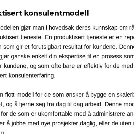
tisert konsulentmodell
odellen gjør man i hovedsak deres kunnskap om rå
duktisert tjeneste. En produktisert tjeneste er en re
n som gir et forutsigbart resultat for kundene. Denn
gjør ganske enkelt din ekspertise til en prosess so
for kundene, og som ofte bare er effektiv for de med
rt konsulenterfaring.
en flott modell for de som ønsker å bygge en skaler
t, og å fjerne seg fra
dag til dag
arbeid. Denne mod
ll for de som er ukomfortable med å administrere an
r å jobbe med nye prosjekter daglig, eller de uten 
ng.