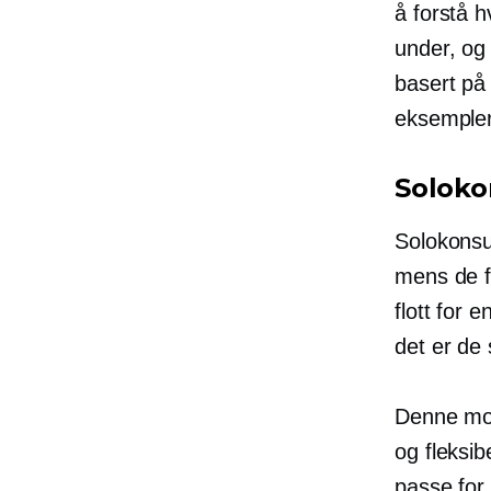
å forstå h
under, og
basert på 
eksempler 
Soloko
Solokonsu
mens de fu
flott for 
det er de 
Denne mod
og fleksib
passe for 