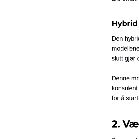
Hybrid
Den hybri
modellene
slutt gjør 
Denne mod
konsulent
for å star
2. Væ