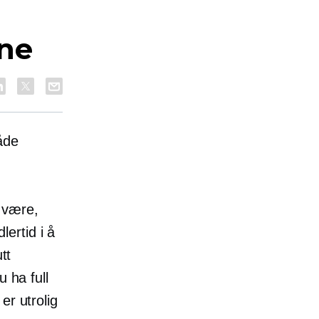
ine
åde
 være,
lertid i å
tt
 ha full
r utrolig