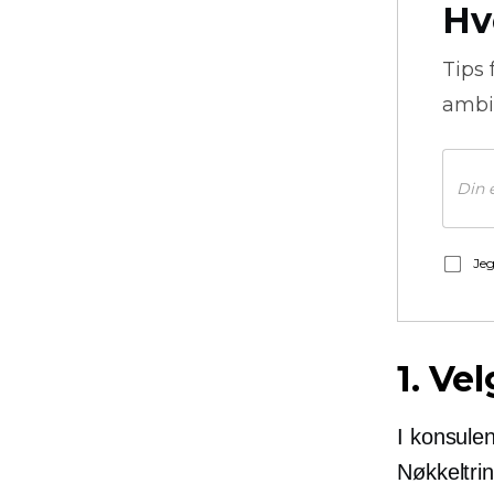
Hv
Tips 
ambi
Jeg
1. Ve
I konsulen
Nøkkeltri