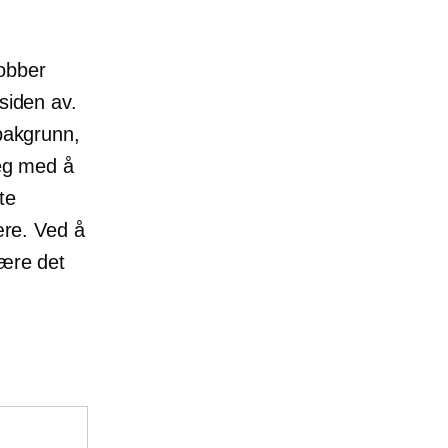
obber
siden av.
 bakgrunn,
deg med å
te
ære. Ved å
være det