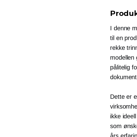
Produk
I denne m
til en pro
rekke trin
modellen 
pålitelig 
dokumente
Dette er 
virksomhe
ikke idee
som ønske
års erfari