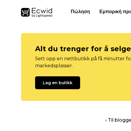
Πώληση
Εμπορική πρ
Alt du trenger for å selg
Sett opp en nettbutikk på få minutter for
markedsplasser.
Lag en butikk
‹ Til blog