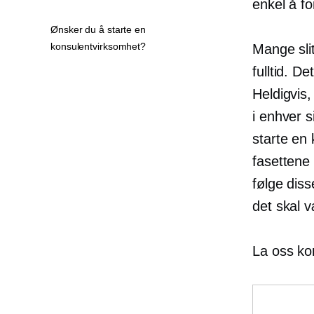
enkel å f
Ønsker du å starte en
konsulentvirksomhet?
Mange sli
fulltid. D
Heldigvis,
i enhver s
starte en
fasettene 
følge diss
det skal 
La oss ko