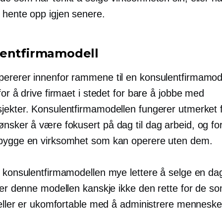
 hente opp igjen senere.
entfirmamodell
ererer innenfor rammene til en konsulentfirmamode
for å drive firmaet i stedet for bare å jobbe med
jekter. Konsulentfirmamodellen fungerer utmerket 
ønsker å være fokusert på
dag til dag
arbeid, og fo
bygge en virksomhet som kan operere uten dem.
r konsulentfirmamodellen mye lettere å selge en da
d er denne modellen kanskje ikke den rette for de s
r eller er ukomfortable med å administrere menneske