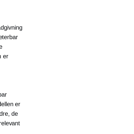
dgivning
peterbar
e
m er
bar
ellen er
dre, de
relevant