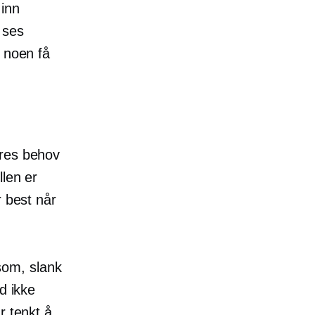
 inn
 ses
e noen få
eres behov
llen er
r best når
som, slank
d ikke
r tenkt å