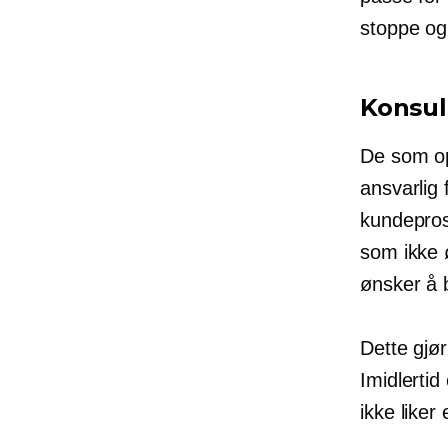
stoppe og
Konsul
De som op
ansvarlig 
kundepros
som ikke 
ønsker å 
Dette gjø
Imidlerti
ikke like