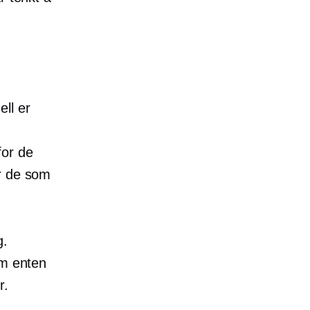
ll er
for de
r de som
g.
om enten
r.