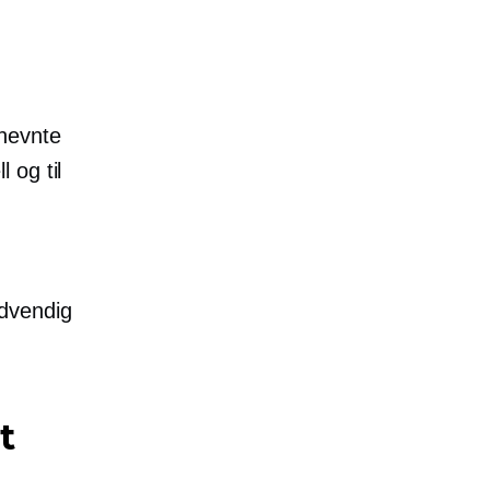
 nevnte
 og til
dvendig
t