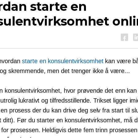
dan starte en
sulentvirksomhet onl
 hvordan
starte en konsulentvirksomhet
kan være b
 og skremmende, men det trenger ikke å være...
en konsulentvirksomhet, hvor prøvende det enn kan
rolig lukrativt og tilfredsstillende. Trikset ligger imid
en prosess der du kan drive deg selv fra start til slu
t ditt). Før du starter en konsulentvirksomhet, må du
 for prosessen. Heldigvis dette
fem trinn
prosessen e