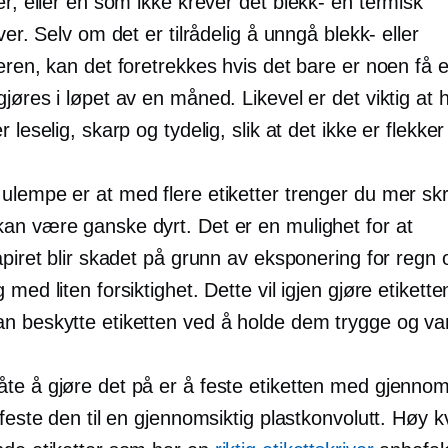
er, eller en som ikke krever det
blekk-
en termisk
iver. Selv om det er tilrådelig å unngå blekk- eller
eren, kan det foretrekkes hvis det bare er noen få e
jøres i løpet av en måned. Likevel er det viktig at h
r leselig, skarp og tydelig, slik at det ikke er flekker
ulempe er at med flere etiketter trenger du mer skr
an være ganske dyrt. Det er en mulighet for at
apiret blir skadet på grunn av eksponering for regn o
 med liten forsiktighet. Dette vil igjen gjøre etikette
n beskytte etiketten ved å holde dem trygge og va
te å gjøre det på er å feste etiketten med gjennom
 feste den til en gjennomsiktig plastkonvolutt.
Høy kv