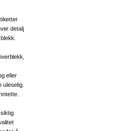
tiketter
ver detalj
 blekk.
iverblekk,
g eller
n uleselig.
nntette.
siktig
alitet