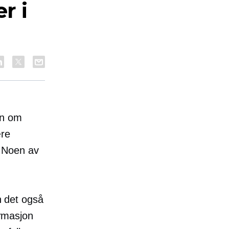
r i
en om
ære
g. Noen av
n det også
ormasjon