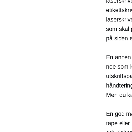
laserskriv
etikettskr
laserskriv
som skal g
på siden e
En annen 
noe som k
utskriftsp
håndtering
Men du ka
En god må
tape eller