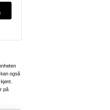
!
annheten
t kan også
kjent.
er på