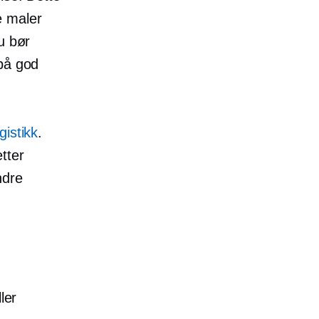
ge maler
u bør
 på god
gistikk
.
etter
ndre
ler