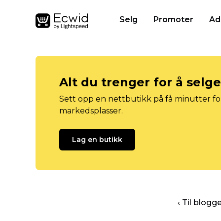
Selg
Promoter
Ad
Alt du trenger for å selg
Sett opp en nettbutikk på få minutter for
markedsplasser.
Lag en butikk
‹ Til blog