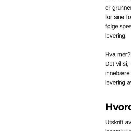
er grunnen
for sine f
følge spe
levering.
Hva mer?
Det vil si
innebære f
levering a
Hvord
Utskrift a