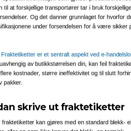
 til at forskjellige transportører tar i bruk forskjelli
orsendelser. Og det danner grunnlaget for hvorfor d
sifikasjonene under forsendelsen for å være sikker
Fraktetiketter er et sentralt aspekt ved e-handelslo
, uavhengig av butikkstørrelsen din, kan feil fraktetik
lere kostnader, større ineffektivitet og til slutt forhi
v pakker.
an skrive ut fraktetiketter
v fraktetiketter kan gjøres med en standard blekk- el