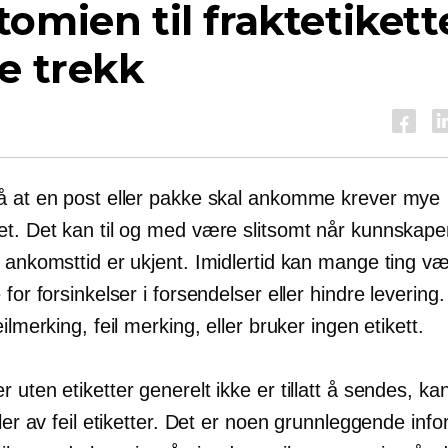
omien til fraktetikette
e trekk
å at en post eller pakke skal ankomme krever mye
et. Det kan til og med være slitsomt når kunnskap
g ankomsttid er ukjent. Imidlertid kan mange ting v
 for forsinkelser i forsendelser eller hindre leverin
eilmerking, feil merking, eller bruker ingen etikett.
 uten etiketter generelt ikke er tillatt å sendes, ka
ller av feil etiketter. Det er noen grunnleggende inf