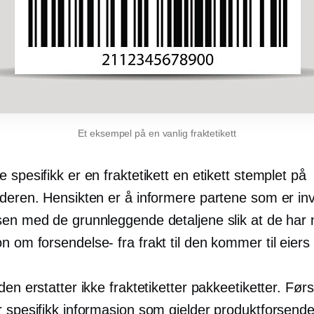
Et eksempel på en vanlig fraktetikett
 spesifikk er en fraktetikett en etikett stemplet på
deren. Hensikten er å informere partene som er invo
sen med de grunnleggende detaljene slik at de har 
jon om
forsendelse-
fra frakt til den kommer til eiers
den erstatter ikke fraktetiketter pakkeetiketter. Før
r spesifikk informasjon som gjelder produktforsende