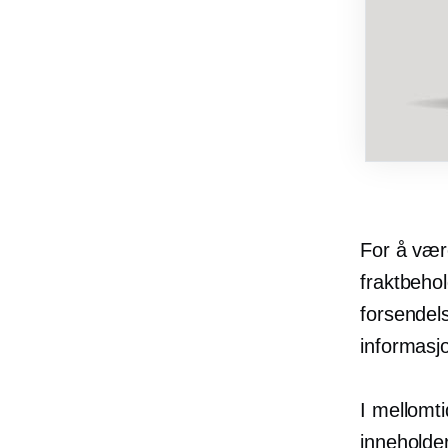
For å være
fraktbehol
forsendel
informas
I mellomti
inneholde