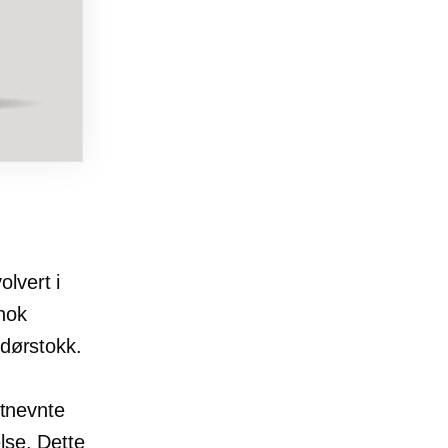
lvert i
nok
 dørstokk.
stnevnte
lse. Dette