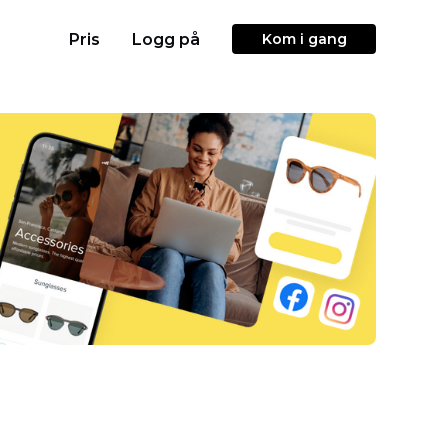
Pris
Logg på
Kom i gang