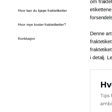
om fraktet
etiketten
Hvor kan du kjøpe fraktetiketter
forsendel
Hvor mye koster fraktetiketter?
Denne arti
Konklusjon
fraktetik
fraktetiket
i detalj. 
Hv
Tips 
ambi