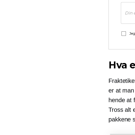
Jeg
Hva e
Fraktetik
er at man
hende at f
Tross alt 
pakkene s