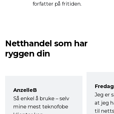
forfatter på fritiden.
Netthandel som har
ryggen din
Fredag 
AnzelleB
Jeg er 
Så enkel å bruke – selv
at jeg 
mine mest teknofobe
til net