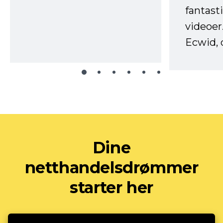
fantast
videoer
Ecwid, 
Dine
netthandelsdrømmer
starter her