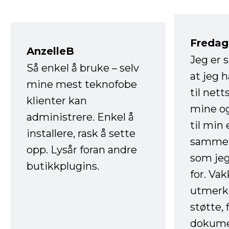
Fredag 
AnzelleB
Jeg er 
Så enkel å bruke – selv
at jeg 
mine mest teknofobe
til net
klienter kan
mine og
administrere. Enkel å
til min
installere, rask å sette
sammen
opp. Lysår foran andre
som jeg
butikkplugins.
for. Va
utmerke
støtte, 
dokume