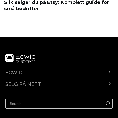
Slik selger du på Etsy: Komplett guide for
små bedrifter
ECWID
Ecwid.com
SELG PÅ NETT
Pris
Selg hvor som helst
Hjelpesenter
Selg på Facebook
Selg på Instagram