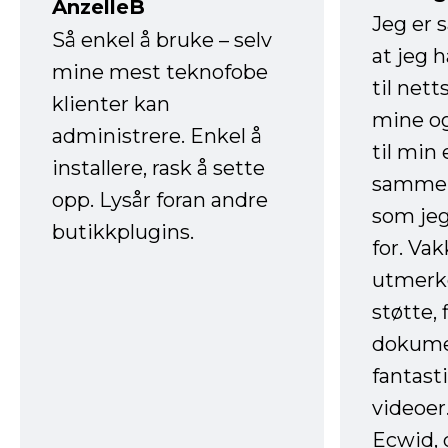
AnzelleB
Jeg er 
Så enkel å bruke – selv
at jeg 
mine mest teknofobe
til net
klienter kan
mine og
administrere. Enkel å
til min
installere, rask å sette
sammen
opp. Lysår foran andre
som jeg
butikkplugins.
for. Va
utmerke
støtte, 
dokume
fantast
videoer
Ecwid, 