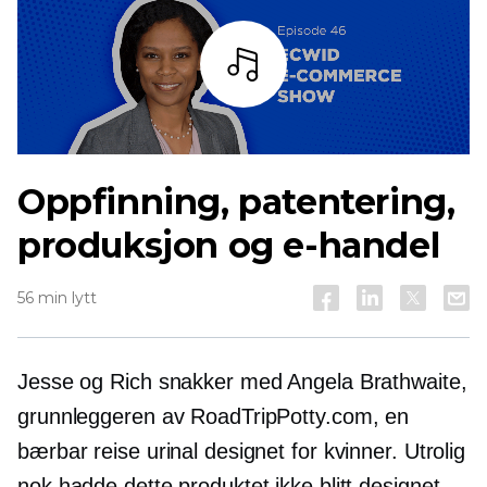
Lytt
Oppfinning, patentering,
produksjon og e-handel
56 min lytt
Jesse og Rich snakker med Angela Brathwaite,
grunnleggeren av RoadTripPotty.com, en
bærbar reise urinal designet for kvinner. Utrolig
nok hadde dette produktet ikke blitt designet,