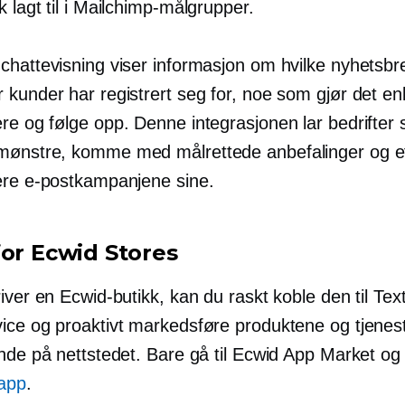
 lagt til i Mailchimp-målgrupper.
chattevisning viser informasjon om hvilke nyhetsbr
kunder har registrert seg for, noe som gjør det en
ere og
følge opp.
Denne integrasjonen lar bedrifter 
ønstre, komme med målrettede anbefalinger og ef
ere e-postkampanjene sine.
for Ecwid Stores
iver en Ecwid-butikk, kan du raskt koble den til Text
ice og proaktivt markedsføre produktene og tjenes
nde på nettstedet. Bare gå til Ecwid App Market og i
app
.