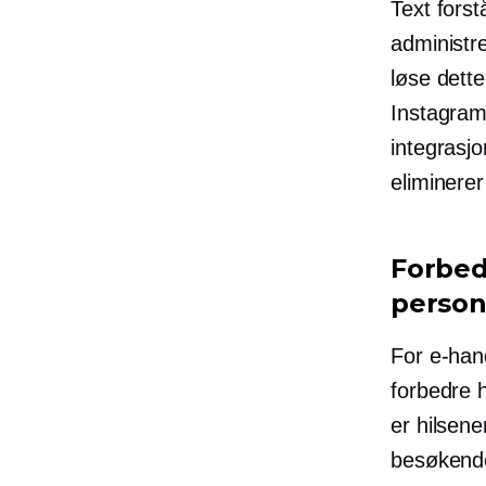
Text fors
administr
løse dett
Instagram
integrasjo
eliminerer
Forbed
person
For e-hand
forbedre 
er hilsene
besøkende