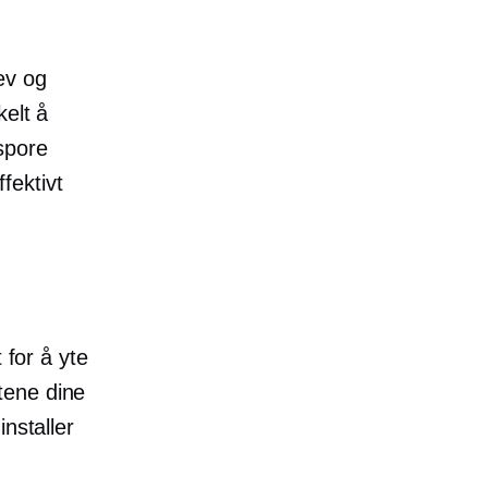
ev og
kelt å
spore
fektivt
 for å yte
tene dine
nstaller