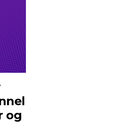
r
nnel
r og