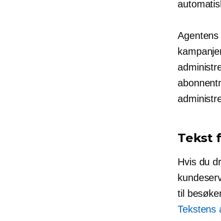
automatisk
Agentens 
kampanjer 
administr
abonnentm
administr
Tekst 
Hvis du dr
kundeserv
til besøke
Tekstens 