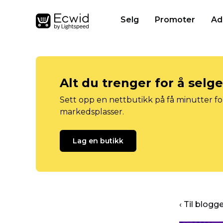
Selg
Promoter
Ad
Alt du trenger for å selg
Sett opp en nettbutikk på få minutter for
markedsplasser.
Lag en butikk
‹ Til blog