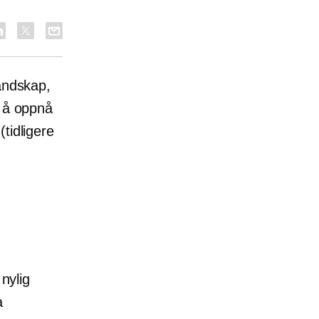
andskap,
r å oppnå
(tidligere
 nylig
a