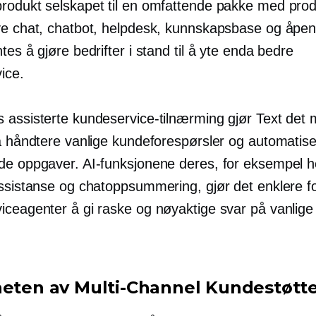
produkt
selskapet til en omfattende pakke med prod
ve chat, chatbot, helpdesk, kunnskapsbase og åpen
tes å gjøre bedrifter i stand til å yte enda bedre
ice.
 assisterte kundeservice-tilnærming gjør Text det m
 å håndtere vanlige kundeforespørsler og automatis
de oppgaver. AI-funksjonene deres, for eksempel 
assistanse og chatoppsummering, gjør det enklere f
iceagenter å gi raske og nøyaktige svar på vanlige
heten av
Multi-Channel
Kundestøtt