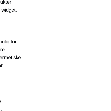
ukter
 widget.
ulig for
ere
hermetiske
or
e