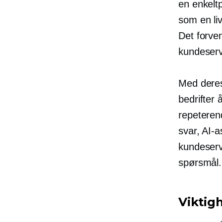
en
enkelt
som en li
Det forven
kundeserv
Med deres
bedrifter
repeteren
svar, AI-
kundeserv
spørsmål.
Viktig