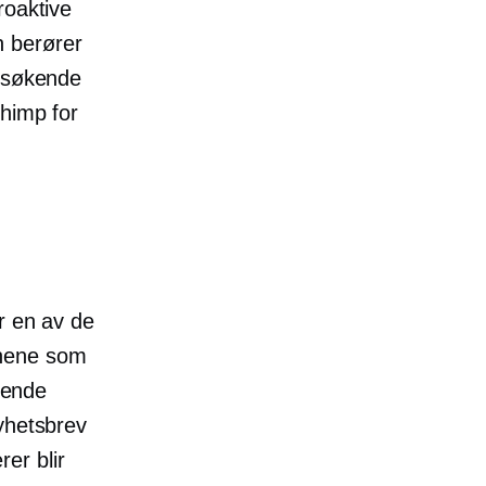
roaktive
n berører
besøkende
chimp for
r en av de
onene som
rende
yhetsbrev
er blir