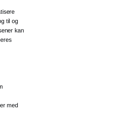
tisere
g til og
lsener kan
deres
m
g
oner med