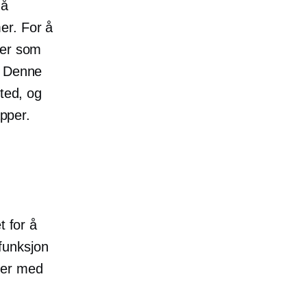
 å
er. For å
ler som
. Denne
sted, og
apper.
t for å
funksjon
oner med