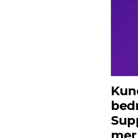
Kun
bedr
Supp
mer