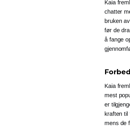
Kaia frem
chatter m
bruken av
før de dr
å fange o
gjennomfø
Forbed
Kaia frem
mest popu
er tilgjen
kraften t
mens de f