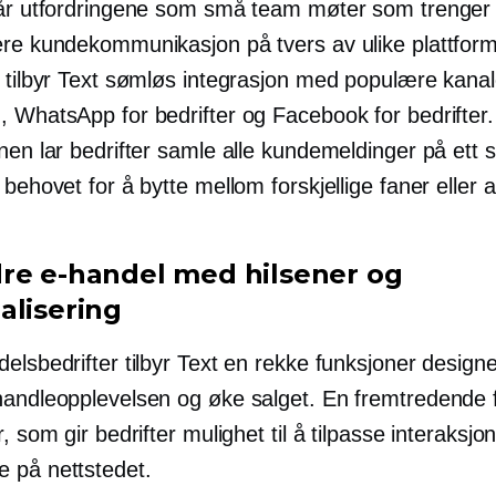
tår utfordringene som små team møter som trenger
ere kundekommunikasjon på tvers av ulike plattform
e tilbyr Text sømløs integrasjon med populære kana
, WhatsApp for bedrifter og Facebook for bedrifter
nen lar bedrifter samle alle kundemeldinger på ett 
 behovet for å bytte mellom forskjellige faner eller 
re e-handel med hilsener og
alisering
elsbedrifter tilbyr Text en rekke funksjoner designe
handleopplevelsen og øke salget. En fremtredende 
r, som gir bedrifter mulighet til å tilpasse interaksj
 på nettstedet.