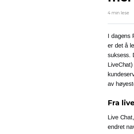
4 min lese
I dagens
er det å 
suksess. 
LiveChat) 
kundeserv
av høyeste
Fra liv
Live Chat,
endret nav