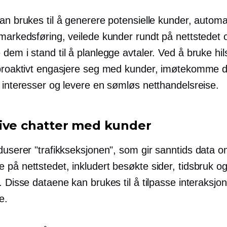
an brukes til å generere potensielle kunder, automa
markedsføring, veilede kunder rundt på nettstedet o
dem i stand til å planlegge avtaler. Ved å bruke hi
 proaktivt engasjere seg med kunder, imøtekomme 
e interesser og levere en sømløs netthandelsreise.
ive chatter med kunder
duserer "trafikkseksjonen", som gir
sanntids
data o
 på nettstedet, inkludert besøkte sider, tidsbruk o
. Disse dataene kan brukes til å tilpasse interaksj
e.