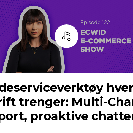
Lytt
deserviceverktøy hve
ift trenger:
Multi-Cha
ort, proaktive chatte