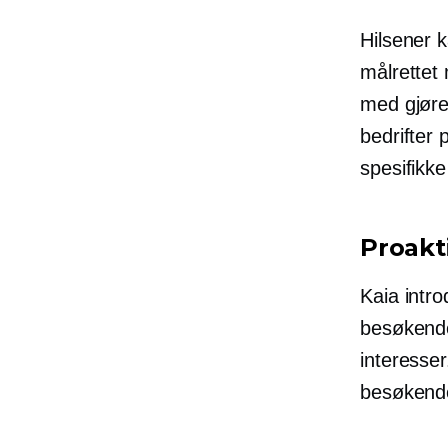
Hilsener k
målrettet 
med gjøre 
bedrifter
spesifikk
Proakt
Kaia intro
besøkende
interesser
besøkend