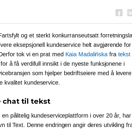
Fartsfylt
og et sterkt konkurranseutsatt forretningsl
levere eksepsjonell kundeservice helt avgjørende fo
Derfor tok vi en prat med
Kaia Madalińska
fra
tekst
for å få verdifull innsikt i de nyeste funksjonene i
icebransjen som hjelper bedriftseiere med å levere
 kvalitet
kundeservice.
e chat til tekst
 en pålitelig kundeserviceplattform i over 20 år, har
n til Text. Denne endringen angir deres utvikling fr