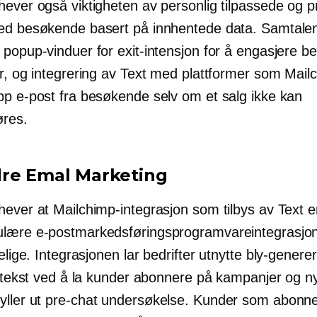
hever også viktigheten av personlig tilpassede og p
ed besøkende basert på innhentede data. Samtale
 popup-vinduer for exit-intensjon for å engasjere 
ar, og integrering av Text med plattformer som Mail
pp e-post fra besøkende selv om et salg ikke kan
res.
re Emal Marketing
hever at Mailchimp-integrasjon som tilbys av Text e
lære e-postmarkedsføringsprogramvareintegrasj
gelige. Integrasjonen lar bedrifter utnytte
bly-genere
il tekst ved å la kunder abonnere på kampanjer og n
yller ut
pre-chat
undersøkelse. Kunder som abonner